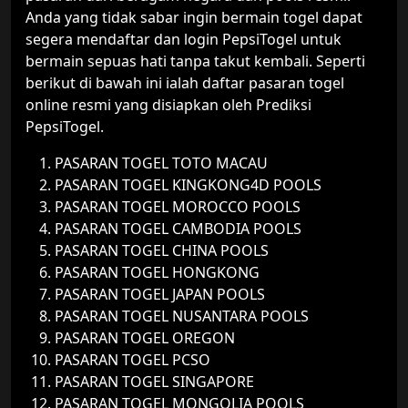
Anda yang tidak sabar ingin bermain togel dapat
segera mendaftar dan login PepsiTogel untuk
bermain sepuas hati tanpa takut kembali. Seperti
berikut di bawah ini ialah daftar pasaran togel
online resmi yang disiapkan oleh Prediksi
PepsiTogel.
PASARAN TOGEL TOTO MACAU
PASARAN TOGEL KINGKONG4D POOLS
PASARAN TOGEL MOROCCO POOLS
PASARAN TOGEL CAMBODIA POOLS
PASARAN TOGEL CHINA POOLS
PASARAN TOGEL HONGKONG
PASARAN TOGEL JAPAN POOLS
PASARAN TOGEL NUSANTARA POOLS
PASARAN TOGEL OREGON
PASARAN TOGEL PCSO
PASARAN TOGEL SINGAPORE
PASARAN TOGEL MONGOLIA POOLS