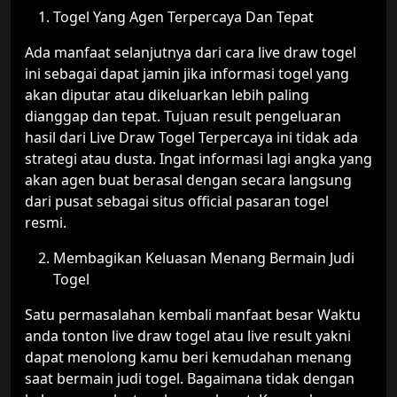
Togel Yang Agen Terpercaya Dan Tepat
Ada manfaat selanjutnya dari cara live draw togel
ini sebagai dapat jamin jika informasi togel yang
akan diputar atau dikeluarkan lebih paling
dianggap dan tepat. Tujuan result pengeluaran
hasil dari Live Draw Togel Terpercaya ini tidak ada
strategi atau dusta. Ingat informasi lagi angka yang
akan agen buat berasal dengan secara langsung
dari pusat sebagai situs official pasaran togel
resmi.
Membagikan Keluasan Menang Bermain Judi
Togel
Satu permasalahan kembali manfaat besar Waktu
anda tonton live draw togel atau live result yakni
dapat menolong kamu beri kemudahan menang
saat bermain judi togel. Bagaimana tidak dengan