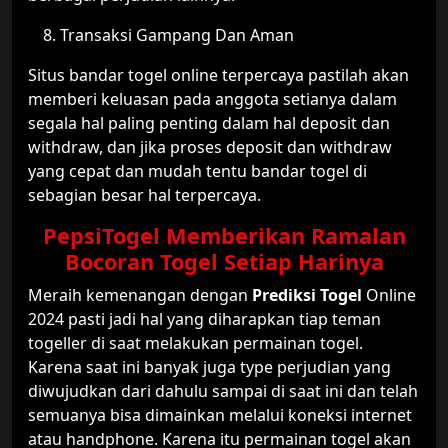
Transaksi Gampang Dan Aman
Situs bandar togel online terpercaya pastilah akan
memberi keluasan pada anggota setianya dalam
segala hal paling penting dalam hal deposit dan
withdraw, dan jika proses deposit dan withdraw
yang cepat dan mudah tentu bandar togel di
sebagian besar hal terpercaya.
PepsiTogel Memberikan Ramalan
Bocoran Togel Setiap Harinya
Meraih kemenangan dengan
Prediksi Togel
Online
2024 pasti jadi hal yang diharapkan tiap teman
togeller di saat melakukan permainan togel.
Karena saat ini banyak juga type perjudian yang
diwujudkan dari dahulu sampai di saat ini dan telah
semuanya bisa dimainkan melalui koneksi internet
atau handphone. Karena itu permainan togel akan