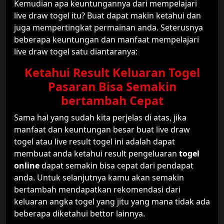
Kemudian apa keuntungannya dari mempelajari
live draw togel itu? Buat dapat makin ketahui dan
juga mempertingkat permainan anda. Seterusnya
beberapa keuntungan dan manfaat mempelajari
live draw togel satu diantaranya:
Ketahui Result Keluaran Togel
Pasaran Bisa Semakin
bertambah Cepat
Sama hal yang sudah kita perjelas di atas, jika
manfaat dan keuntungan besar buat live draw
togel atau live result togel ini adalah dapat
membuat anda ketahui result pengeluaran
togel
online
dapat semakin bisa cepat dari pendapat
anda. Untuk selanjutnya kamu akan semakin
bertambah mendapatkan rekomendasi dari
keluaran angka togel yang jitu yang mana tidak ada
beberapa diketahui bettor lainnya.