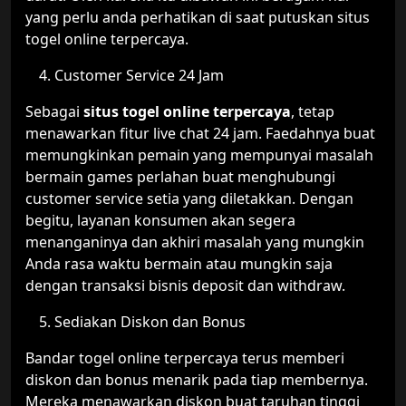
yang perlu anda perhatikan di saat putuskan situs
togel online terpercaya.
Customer Service 24 Jam
Sebagai
situs togel online terpercaya
, tetap
menawarkan fitur live chat 24 jam. Faedahnya buat
memungkinkan pemain yang mempunyai masalah
bermain games perlahan buat menghubungi
customer service setia yang diletakkan. Dengan
begitu, layanan konsumen akan segera
menanganinya dan akhiri masalah yang mungkin
Anda rasa waktu bermain atau mungkin saja
dengan transaksi bisnis deposit dan withdraw.
Sediakan Diskon dan Bonus
Bandar togel online terpercaya terus memberi
diskon dan bonus menarik pada tiap membernya.
Mereka menawarkan diskon buat taruhan tinggi