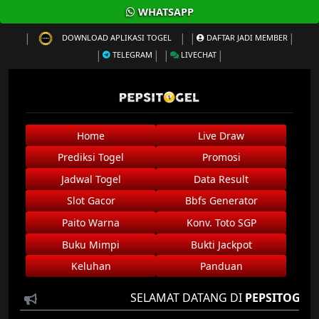
WHATSAPP
DOWNLOAD APLIKASI TOGEL
DAFTAR JADI MEMBER
TELEGRAM
LIVECHAT
Home
Live Draw
Prediksi Togel
Promosi
Jadwal Togel
Data Result
Slot Gacor
Bbfs Generator
Paito Warna
Konv. Toto SGP
Buku Mimpi
Bukti Jackpot
Keluhan
Panduan
SELAMAT DATANG DI
PEPSITOGEL
BANDA