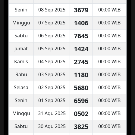
3679
Senin
08 Sep 2025
00:00 WIB
1406
Minggu
07 Sep 2025
00:00 WIB
7645
Sabtu
06 Sep 2025
00:00 WIB
1424
Jumat
05 Sep 2025
00:00 WIB
2745
Kamis
04 Sep 2025
00:00 WIB
1180
Rabu
03 Sep 2025
00:00 WIB
5680
Selasa
02 Sep 2025
00:00 WIB
6596
Senin
01 Sep 2025
00:00 WIB
0502
Minggu
31 Agu 2025
00:00 WIB
3825
Sabtu
30 Agu 2025
00:00 WIB