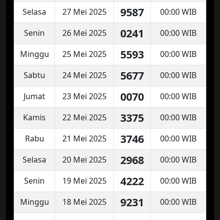
9587
Selasa
27 Mei 2025
00:00 WIB
0241
Senin
26 Mei 2025
00:00 WIB
5593
Minggu
25 Mei 2025
00:00 WIB
5677
Sabtu
24 Mei 2025
00:00 WIB
0070
Jumat
23 Mei 2025
00:00 WIB
3375
Kamis
22 Mei 2025
00:00 WIB
3746
Rabu
21 Mei 2025
00:00 WIB
2968
Selasa
20 Mei 2025
00:00 WIB
4222
Senin
19 Mei 2025
00:00 WIB
9231
Minggu
18 Mei 2025
00:00 WIB