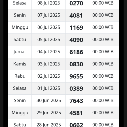
0270
Selasa
08 Jul 2025
00:00 WIB
4081
Senin
07 Jul 2025
00:00 WIB
1169
Minggu
06 Jul 2025
00:00 WIB
4090
Sabtu
05 Jul 2025
00:00 WIB
6186
Jumat
04 Jul 2025
00:00 WIB
0830
Kamis
03 Jul 2025
00:00 WIB
9655
Rabu
02 Jul 2025
00:00 WIB
0389
Selasa
01 Jul 2025
00:00 WIB
7643
Senin
30 Jun 2025
00:00 WIB
4581
Minggu
29 Jun 2025
00:00 WIB
0662
Sabtu
28 Jun 2025
00:00 WIB