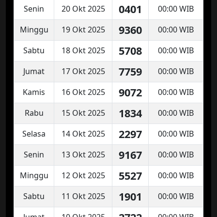
0401
Senin
20 Okt 2025
00:00 WIB
9360
Minggu
19 Okt 2025
00:00 WIB
5708
Sabtu
18 Okt 2025
00:00 WIB
7759
Jumat
17 Okt 2025
00:00 WIB
9072
Kamis
16 Okt 2025
00:00 WIB
1834
Rabu
15 Okt 2025
00:00 WIB
2297
Selasa
14 Okt 2025
00:00 WIB
9167
Senin
13 Okt 2025
00:00 WIB
5527
Minggu
12 Okt 2025
00:00 WIB
1901
Sabtu
11 Okt 2025
00:00 WIB