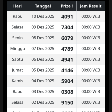
Hari
Tanggal
Prize 1
Jam Result
4091
Rabu
10 Des 2025
00:00 WIB
7304
Selasa
09 Des 2025
00:00 WIB
6079
Senin
08 Des 2025
00:00 WIB
4789
Minggu
07 Des 2025
00:00 WIB
4941
Sabtu
06 Des 2025
00:00 WIB
4146
Jumat
05 Des 2025
00:00 WIB
5904
Kamis
04 Des 2025
00:00 WIB
0308
Rabu
03 Des 2025
00:00 WIB
9150
Selasa
02 Des 2025
00:00 WIB