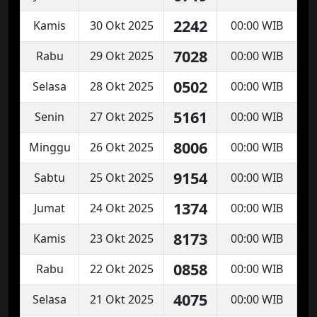
2242
Kamis
30 Okt 2025
00:00 WIB
7028
Rabu
29 Okt 2025
00:00 WIB
0502
Selasa
28 Okt 2025
00:00 WIB
5161
Senin
27 Okt 2025
00:00 WIB
8006
Minggu
26 Okt 2025
00:00 WIB
9154
Sabtu
25 Okt 2025
00:00 WIB
1374
Jumat
24 Okt 2025
00:00 WIB
8173
Kamis
23 Okt 2025
00:00 WIB
0858
Rabu
22 Okt 2025
00:00 WIB
4075
Selasa
21 Okt 2025
00:00 WIB