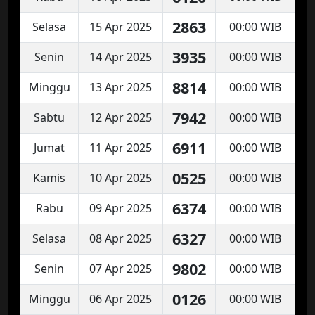
2863
Selasa
15 Apr 2025
00:00 WIB
3935
Senin
14 Apr 2025
00:00 WIB
8814
Minggu
13 Apr 2025
00:00 WIB
7942
Sabtu
12 Apr 2025
00:00 WIB
6911
Jumat
11 Apr 2025
00:00 WIB
0525
Kamis
10 Apr 2025
00:00 WIB
6374
Rabu
09 Apr 2025
00:00 WIB
6327
Selasa
08 Apr 2025
00:00 WIB
9802
Senin
07 Apr 2025
00:00 WIB
0126
Minggu
06 Apr 2025
00:00 WIB