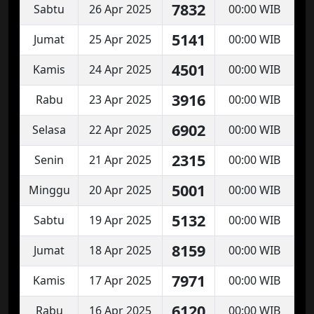
7832
Sabtu
26 Apr 2025
00:00 WIB
5141
Jumat
25 Apr 2025
00:00 WIB
4501
Kamis
24 Apr 2025
00:00 WIB
3916
Rabu
23 Apr 2025
00:00 WIB
6902
Selasa
22 Apr 2025
00:00 WIB
2315
Senin
21 Apr 2025
00:00 WIB
5001
Minggu
20 Apr 2025
00:00 WIB
5132
Sabtu
19 Apr 2025
00:00 WIB
8159
Jumat
18 Apr 2025
00:00 WIB
7971
Kamis
17 Apr 2025
00:00 WIB
6120
Rabu
16 Apr 2025
00:00 WIB