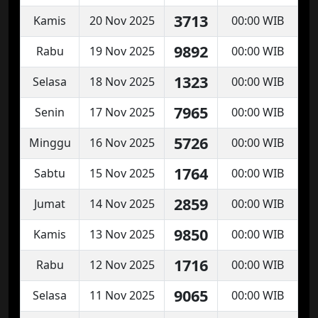
3713
Kamis
20 Nov 2025
00:00 WIB
9892
Rabu
19 Nov 2025
00:00 WIB
1323
Selasa
18 Nov 2025
00:00 WIB
7965
Senin
17 Nov 2025
00:00 WIB
5726
Minggu
16 Nov 2025
00:00 WIB
1764
Sabtu
15 Nov 2025
00:00 WIB
2859
Jumat
14 Nov 2025
00:00 WIB
9850
Kamis
13 Nov 2025
00:00 WIB
1716
Rabu
12 Nov 2025
00:00 WIB
9065
Selasa
11 Nov 2025
00:00 WIB