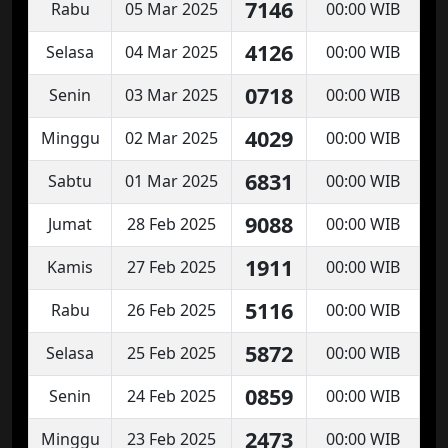
7146
Rabu
05 Mar 2025
00:00 WIB
4126
Selasa
04 Mar 2025
00:00 WIB
0718
Senin
03 Mar 2025
00:00 WIB
4029
Minggu
02 Mar 2025
00:00 WIB
6831
Sabtu
01 Mar 2025
00:00 WIB
9088
Jumat
28 Feb 2025
00:00 WIB
1911
Kamis
27 Feb 2025
00:00 WIB
5116
Rabu
26 Feb 2025
00:00 WIB
5872
Selasa
25 Feb 2025
00:00 WIB
0859
Senin
24 Feb 2025
00:00 WIB
2473
Minggu
23 Feb 2025
00:00 WIB