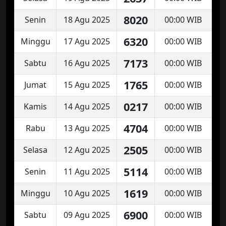
8020
Senin
18 Agu 2025
00:00 WIB
6320
Minggu
17 Agu 2025
00:00 WIB
7173
Sabtu
16 Agu 2025
00:00 WIB
1765
Jumat
15 Agu 2025
00:00 WIB
0217
Kamis
14 Agu 2025
00:00 WIB
4704
Rabu
13 Agu 2025
00:00 WIB
2505
Selasa
12 Agu 2025
00:00 WIB
5114
Senin
11 Agu 2025
00:00 WIB
1619
Minggu
10 Agu 2025
00:00 WIB
6900
Sabtu
09 Agu 2025
00:00 WIB