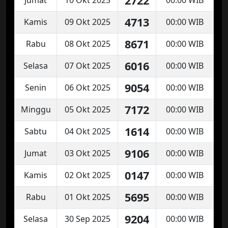
2722
Jumat
10 Okt 2025
00:00 WIB
4713
Kamis
09 Okt 2025
00:00 WIB
8671
Rabu
08 Okt 2025
00:00 WIB
6016
Selasa
07 Okt 2025
00:00 WIB
9054
Senin
06 Okt 2025
00:00 WIB
7172
Minggu
05 Okt 2025
00:00 WIB
1614
Sabtu
04 Okt 2025
00:00 WIB
9106
Jumat
03 Okt 2025
00:00 WIB
0147
Kamis
02 Okt 2025
00:00 WIB
5695
Rabu
01 Okt 2025
00:00 WIB
9204
Selasa
30 Sep 2025
00:00 WIB