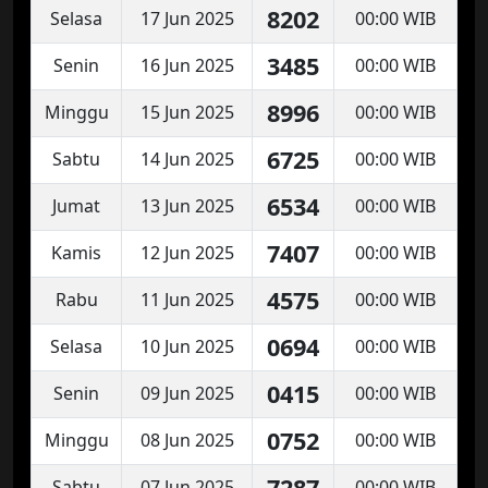
8202
Selasa
17 Jun 2025
00:00 WIB
3485
Senin
16 Jun 2025
00:00 WIB
8996
Minggu
15 Jun 2025
00:00 WIB
6725
Sabtu
14 Jun 2025
00:00 WIB
6534
Jumat
13 Jun 2025
00:00 WIB
7407
Kamis
12 Jun 2025
00:00 WIB
4575
Rabu
11 Jun 2025
00:00 WIB
0694
Selasa
10 Jun 2025
00:00 WIB
0415
Senin
09 Jun 2025
00:00 WIB
0752
Minggu
08 Jun 2025
00:00 WIB
7287
Sabtu
07 Jun 2025
00:00 WIB