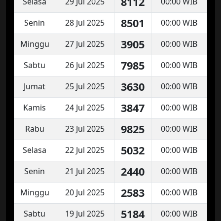
8112
Selasa
29 Jul 2025
00:00 WIB
8501
Senin
28 Jul 2025
00:00 WIB
3905
Minggu
27 Jul 2025
00:00 WIB
7985
Sabtu
26 Jul 2025
00:00 WIB
3630
Jumat
25 Jul 2025
00:00 WIB
3847
Kamis
24 Jul 2025
00:00 WIB
9825
Rabu
23 Jul 2025
00:00 WIB
5032
Selasa
22 Jul 2025
00:00 WIB
2440
Senin
21 Jul 2025
00:00 WIB
2583
Minggu
20 Jul 2025
00:00 WIB
5184
Sabtu
19 Jul 2025
00:00 WIB