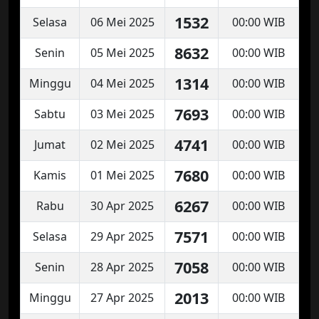
1532
Selasa
06 Mei 2025
00:00 WIB
8632
Senin
05 Mei 2025
00:00 WIB
1314
Minggu
04 Mei 2025
00:00 WIB
7693
Sabtu
03 Mei 2025
00:00 WIB
4741
Jumat
02 Mei 2025
00:00 WIB
7680
Kamis
01 Mei 2025
00:00 WIB
6267
Rabu
30 Apr 2025
00:00 WIB
7571
Selasa
29 Apr 2025
00:00 WIB
7058
Senin
28 Apr 2025
00:00 WIB
2013
Minggu
27 Apr 2025
00:00 WIB