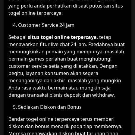
yang perlu anda perhatikan di saat putuskan situs
togel online terpercaya.
Customer Service 24 Jam
Sebagai
situs togel online terpercaya
, tetap
menawarkan fitur live chat 24 jam. Faedahnya buat
memungkinkan pemain yang mempunyai masalah
bermain games perlahan buat menghubungi
customer service setia yang diletakkan. Dengan
begitu, layanan konsumen akan segera
menanganinya dan akhiri masalah yang mungkin
Anda rasa waktu bermain atau mungkin saja
dengan transaksi bisnis deposit dan withdraw.
Sediakan Diskon dan Bonus
Bandar togel online terpercaya terus memberi
diskon dan bonus menarik pada tiap membernya.
Mereka menawarkan diskon buat taruhan tinggi