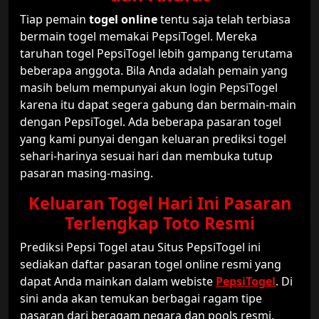
Tiap pemain
togel online
tentu saja telah terbiasa
bermain togel memakai PepsiTogel. Mereka
taruhan togel PepsiTogel lebih gampang terutama
beberapa anggota. Bila Anda adalah pemain yang
masih belum mempunyai akun login PepsiTogel
karena itu dapat segera gabung dan bermain-main
dengan PepsiTogel. Ada beberapa pasaran togel
yang kami punyai dengan keluaran prediksi togel
sehari-harinya sesuai hari dan membuka tutup
pasaran masing-masing.
Keluaran Togel Hari Ini Pasaran
Terlengkap Toto Resmi
Prediksi Pepsi Togel atau Situs PepsiTogel ini
sediakan daftar pasaran togel online resmi yang
dapat Anda mainkan dalam webiste
PepsiTogel
. Di
sini anda akan temukan berbagai ragam tipe
pasaran dari beragam negara dan pools resmi.