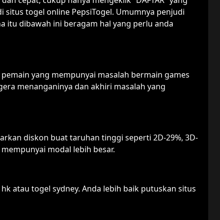
i situs togel online PepsiTogel. Umumnya penjudi
na itu dibawah ini beragam hal yang perlu anda
kan pemain yang mempunyai masalah bermain games
egera menanganinya dan akhiri masalah yang
kan diskon buat taruhan tinggi seperti 2D-29%, 3D-
n mempunyai modal lebih besar.
hk atau togel sydney. Anda lebih baik putuskan situs