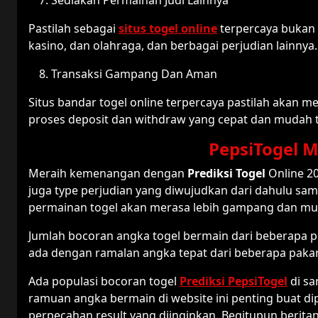
Pastilah sebagai
situs togel online
terpercaya bukan 
kasino, dan olahraga, dan berbagai perjudian lainnya.
Transaksi Gampang Dan Aman
Situs bandar togel online terpercaya pastilah akan m
proses deposit dan withdraw yang cepat dan mudah te
PepsiTogel 
Meraih kemenangan dengan
Prediksi Togel
Online 20
juga type perjudian yang diwujudkan dari dahulu samp
permainan togel akan merasa lebih gampang dan muda
Jumlah bocoran angka togel bermain dari beberapa p
ada dengan ramalan angka tepat dari beberapa pakar y
Ada populasi bocoran togel
Prediksi PepsiTogel
di sa
ramuan angka bermain di website ini penting buat di
perpecahan result yang diinginkan. Begitupun beritan