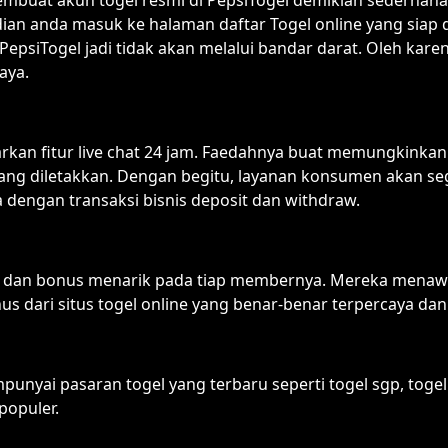
dian anda masuk ke halaman daftar Togel online yang siap d
 PepsiTogel jadi tidak akan melalui bandar darat. Oleh kare
aya.
arkan fitur live chat 24 jam. Faedahnya buat memungkin
yang diletakkan. Dengan begitu, layanan konsumen akan s
dengan transaksi bisnis deposit dan withdraw.
n dan bonus menarik pada tiap membernya. Mereka menawar
s dari situs togel online yang benar-benar terpercaya da
unyai pasaran togel yang terbaru seperti togel sgp, togel 
populer.