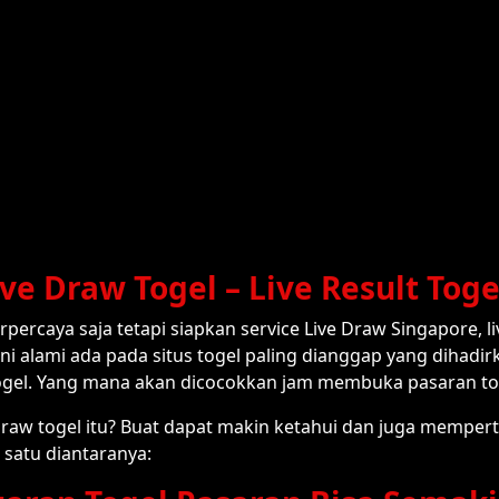
ve Draw Togel – Live Result Toge
erpercaya saja tetapi siapkan service Live Draw Singapore,
ni alami ada pada situs togel paling dianggap yang dihadi
 Togel. Yang mana akan dicocokkan jam membuka pasaran to
raw togel itu? Buat dapat makin ketahui dan juga memper
satu diantaranya: