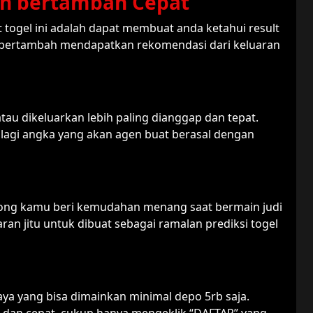
kin bertambah Cepat
lt togel ini adalah dapat membuat anda ketahui result
n bertambah mendapatkan rekomendasi dari keluaran
atau dikeluarkan lebih paling dianggap dan tepat.
si lagi angka yang akan agen buat berasal dengan
nolong kamu beri kemudahan menang saat bermain judi
n jitu untuk dibuat sebagai ramalan prediksi togel
caya yang bisa dimainkan minimal depo 5rb saja.
 dan cepat, cukup hanya mengeklik “DAFTAR” yang