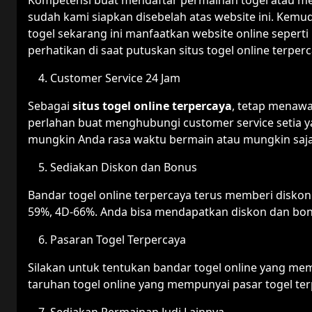
sudah kami siapkan disebelah atas website ini. Kemu
togel sekarang ini manfaatkan website online seperti
perhatikan di saat putuskan situs togel online terperc
Customer Service 24 Jam
Sebagai
situs togel online terpercaya
, tetap menaw
perlahan buat menghubungi customer service setia 
mungkin Anda rasa waktu bermain atau mungkin saja 
Sediakan Diskon dan Bonus
Bandar togel online terpercaya terus memberi disko
59%, 4D-66%. Anda bisa mendapatkan diskon dan bonu
Pasaran Togel Terpercaya
Silakan untuk tentukan bandar togel online yang memp
taruhan togel online yang mempunyai pasar togel ter
Sediakan Permainan Judi Lainnya