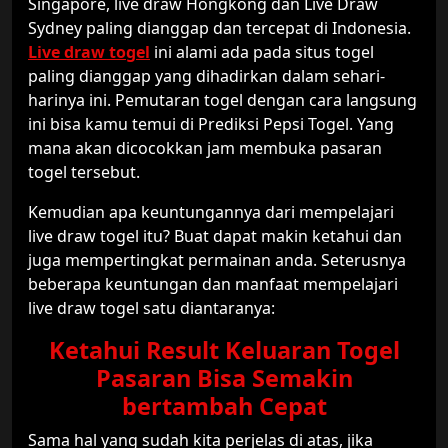
Singapore, live draw Hongkong dan Live Draw
Sydney paling dianggap dan tercepat di Indonesia.
Live draw togel
ini alami ada pada situs togel
paling dianggap yang dihadirkan dalam sehari-
harinya ini. Pemutaran togel dengan cara langsung
ini bisa kamu temui di Prediksi Pepsi Togel. Yang
mana akan dicocokkan jam membuka pasaran
togel tersebut.
Kemudian apa keuntungannya dari mempelajari
live draw togel itu? Buat dapat makin ketahui dan
juga mempertingkat permainan anda. Seterusnya
beberapa keuntungan dan manfaat mempelajari
live draw togel satu diantaranya:
Ketahui Result Keluaran Togel
Pasaran Bisa Semakin
bertambah Cepat
Sama hal yang sudah kita perjelas di atas, jika