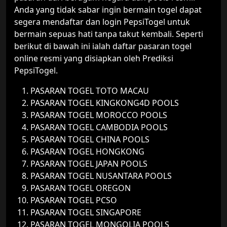
Anda yang tidak sabar ingin bermain togel dapat
segera mendaftar dan login PepsiTogel untuk
bermain sepuas hati tanpa takut kembali. Seperti
berikut di bawah ini ialah daftar pasaran togel
online resmi yang disiapkan oleh Prediksi
PepsiTogel.
PASARAN TOGEL TOTO MACAU
PASARAN TOGEL KINGKONG4D POOLS
PASARAN TOGEL MOROCCO POOLS
PASARAN TOGEL CAMBODIA POOLS
PASARAN TOGEL CHINA POOLS
PASARAN TOGEL HONGKONG
PASARAN TOGEL JAPAN POOLS
PASARAN TOGEL NUSANTARA POOLS
PASARAN TOGEL OREGON
PASARAN TOGEL PCSO
PASARAN TOGEL SINGAPORE
PASARAN TOGEL MONGOLIA POOLS