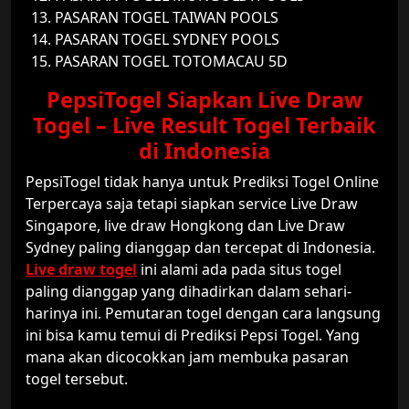
PASARAN TOGEL TAIWAN POOLS
PASARAN TOGEL SYDNEY POOLS
PASARAN TOGEL TOTOMACAU 5D
PepsiTogel Siapkan Live Draw
Togel – Live Result Togel Terbaik
di Indonesia
PepsiTogel tidak hanya untuk Prediksi Togel Online
Terpercaya saja tetapi siapkan service Live Draw
Singapore, live draw Hongkong dan Live Draw
Sydney paling dianggap dan tercepat di Indonesia.
Live draw togel
ini alami ada pada situs togel
paling dianggap yang dihadirkan dalam sehari-
harinya ini. Pemutaran togel dengan cara langsung
ini bisa kamu temui di Prediksi Pepsi Togel. Yang
mana akan dicocokkan jam membuka pasaran
togel tersebut.