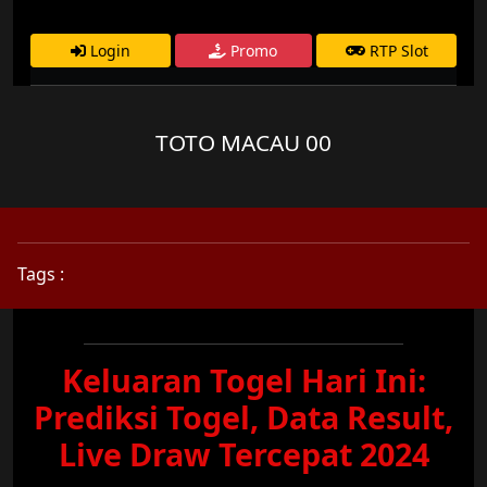
…
Login
Promo
RTP Slot
TOTO MACAU 00
Tags :
Keluaran Togel Hari Ini:
Prediksi Togel, Data Result,
Live Draw Tercepat 2024