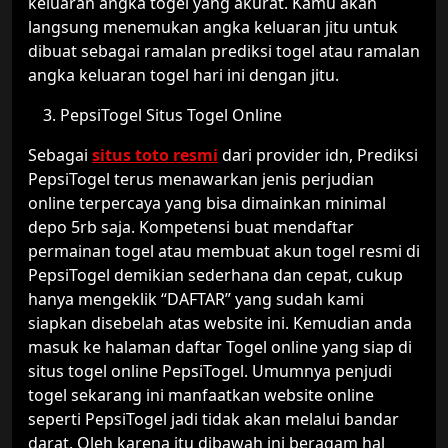
keluaran angka togel yang akurat. Kamu akan
langsung menemukan angka keluaran jitu untuk
dibuat sebagai ramalan prediksi togel atau ramalan
angka keluaran togel hari ini dengan jitu.
PepsiTogel Situs Togel Online
Sebagai
situs toto resmi
dari provider idn, Prediksi
PepsiTogel terus menawarkan jenis perjudian
online terpercaya yang bisa dimainkan minimal
depo 5rb saja. Kompetensi buat mendaftar
permainan togel atau membuat akun togel resmi di
PepsiTogel demikian sederhana dan cepat, cukup
hanya mengeklik “DAFTAR” yang sudah kami
siapkan disebelah atas website ini. Kemudian anda
masuk ke halaman daftar Togel online yang siap di
situs togel online PepsiTogel. Umumnya penjudi
togel sekarang ini manfaatkan website online
seperti PepsiTogel jadi tidak akan melalui bandar
darat. Oleh karena itu dibawah ini beragam hal