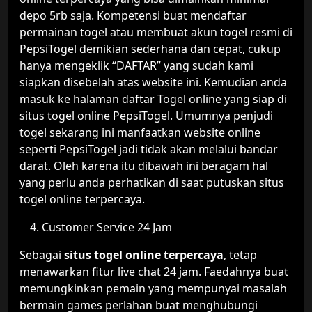
depo 5rb saja. Kompetensi buat mendaftar
permainan togel atau membuat akun togel resmi di
PepsiTogel demikian sederhana dan cepat, cukup
hanya mengeklik “DAFTAR” yang sudah kami
siapkan disebelah atas website ini. Kemudian anda
masuk ke halaman daftar Togel online yang siap di
situs togel online PepsiTogel. Umumnya penjudi
togel sekarang ini manfaatkan website online
seperti PepsiTogel jadi tidak akan melalui bandar
darat. Oleh karena itu dibawah ini beragam hal
yang perlu anda perhatikan di saat putuskan situs
togel online terpercaya.
Customer Service 24 Jam
Sebagai
situs togel online terpercaya
, tetap
menawarkan fitur live chat 24 jam. Faedahnya buat
memungkinkan pemain yang mempunyai masalah
bermain games perlahan buat menghubungi