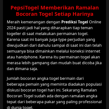
PepsiTogel Memberikan Ramalan
Bocoran Togel Setiap Harinya
Meraih kemenangan dengan
Prediksi Togel
Online
2024 pasti jadi hal yang diharapkan tiap teman
togeller di saat melakukan permainan togel.
Karena saat ini banyak juga type perjudian yang
diwujudkan dari dahulu sampai di saat ini dan telah
semuanya bisa dimainkan melalui koneksi internet
atau handphone. Karena itu permainan togel akan
merasa lebih gampang dan mudah buat dicoba jika
dan dimana saja.
Jumlah bocoran angka togel bermain dari
beberapa pemain yang meminta diadakan populasi
diskusi bocoran togel hari ini. Sekarang Ramalan
Bocoran Togel sudah ada dengan ramalan angka
tepat dari beberapa pakar yang paling professional
di dunia togel.