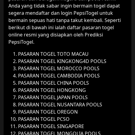
Anda yang tidak sabar ingin bermain togel dapat
segera mendaftar dan login PepsiTogel untuk
bermain sepuas hati tanpa takut kembali. Seperti
berikut di bawah ini ialah daftar pasaran togel
online resmi yang disiapkan oleh Prediksi
PepsiTogel.
PASARAN TOGEL TOTO MACAU
PASARAN TOGEL KINGKONG4D POOLS
PASARAN TOGEL MOROCCO POOLS
PASARAN TOGEL CAMBODIA POOLS
PASARAN TOGEL CHINA POOLS
PASARAN TOGEL HONGKONG
PASARAN TOGEL JAPAN POOLS
PASARAN TOGEL NUSANTARA POOLS
PASARAN TOGEL OREGON
PASARAN TOGEL PCSO
PASARAN TOGEL SINGAPORE
PASARAN TOGEL MONGOLIA POOLS