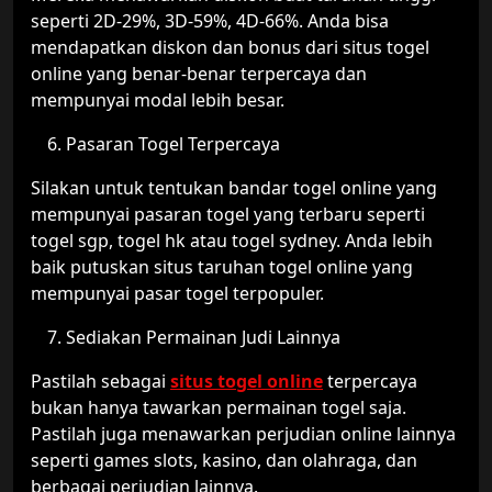
seperti 2D-29%, 3D-59%, 4D-66%. Anda bisa
mendapatkan diskon dan bonus dari situs togel
online yang benar-benar terpercaya dan
mempunyai modal lebih besar.
Pasaran Togel Terpercaya
Silakan untuk tentukan bandar togel online yang
mempunyai pasaran togel yang terbaru seperti
togel sgp, togel hk atau togel sydney. Anda lebih
baik putuskan situs taruhan togel online yang
mempunyai pasar togel terpopuler.
Sediakan Permainan Judi Lainnya
Pastilah sebagai
situs togel online
terpercaya
bukan hanya tawarkan permainan togel saja.
Pastilah juga menawarkan perjudian online lainnya
seperti games slots, kasino, dan olahraga, dan
berbagai perjudian lainnya.