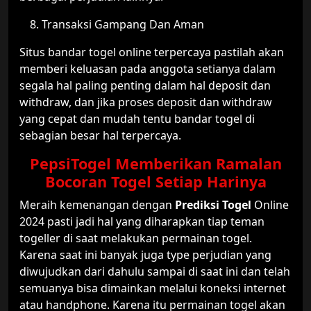
Transaksi Gampang Dan Aman
Situs bandar togel online terpercaya pastilah akan
memberi keluasan pada anggota setianya dalam
segala hal paling penting dalam hal deposit dan
withdraw, dan jika proses deposit dan withdraw
yang cepat dan mudah tentu bandar togel di
sebagian besar hal terpercaya.
PepsiTogel Memberikan Ramalan
Bocoran Togel Setiap Harinya
Meraih kemenangan dengan
Prediksi Togel
Online
2024 pasti jadi hal yang diharapkan tiap teman
togeller di saat melakukan permainan togel.
Karena saat ini banyak juga type perjudian yang
diwujudkan dari dahulu sampai di saat ini dan telah
semuanya bisa dimainkan melalui koneksi internet
atau handphone. Karena itu permainan togel akan