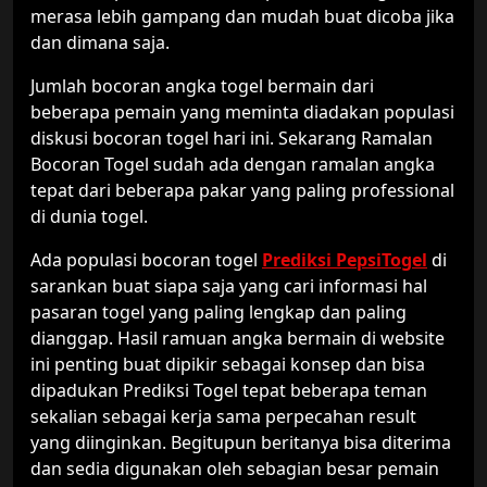
merasa lebih gampang dan mudah buat dicoba jika
dan dimana saja.
Jumlah bocoran angka togel bermain dari
beberapa pemain yang meminta diadakan populasi
diskusi bocoran togel hari ini. Sekarang Ramalan
Bocoran Togel sudah ada dengan ramalan angka
tepat dari beberapa pakar yang paling professional
di dunia togel.
Ada populasi bocoran togel
Prediksi PepsiTogel
di
sarankan buat siapa saja yang cari informasi hal
pasaran togel yang paling lengkap dan paling
dianggap. Hasil ramuan angka bermain di website
ini penting buat dipikir sebagai konsep dan bisa
dipadukan Prediksi Togel tepat beberapa teman
sekalian sebagai kerja sama perpecahan result
yang diinginkan. Begitupun beritanya bisa diterima
dan sedia digunakan oleh sebagian besar pemain