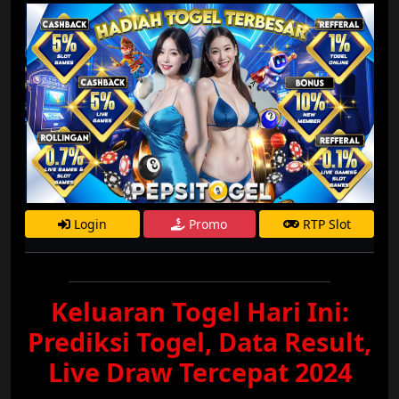
Login
Promo
RTP Slot
Keluaran Togel Hari Ini:
Prediksi Togel, Data Result,
Live Draw Tercepat 2024