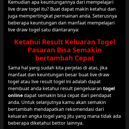
Kemudian apa keuntungannya dari mempelajari
live draw togel itu? Buat dapat makin ketahui dan
juga mempertingkat permainan anda. Seterusnya
beberapa keuntungan dan manfaat mempelajari
live draw togel satu diantaranya:
Ketahui Result Keluaran Togel
Pasaran Bisa Semakin
bertambah Cepat
Sama hal yang sudah kita perjelas di atas, jika
manfaat dan keuntungan besar buat live draw
togel atau live result togel ini adalah dapat
membuat anda ketahui result pengeluaran
togel
online
dapat semakin bisa cepat dari pendapat
anda. Untuk selanjutnya kamu akan semakin
bertambah mendapatkan rekomendasi dari
keluaran angka togel yang jitu yang mana tidak ada
beberapa diketahui bettor lainnya.