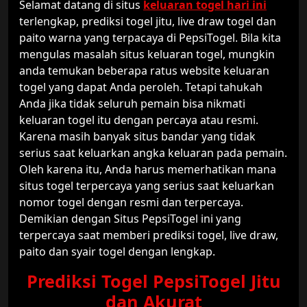
Selamat datang di situs
keluaran togel hari ini
terlengkap, prediksi togel jitu, live draw togel dan
paito warna yang terpacaya di PepsiTogel. Bila kita
mengulas masalah situs keluaran togel, mungkin
anda temukan beberapa ratus website keluaran
togel yang dapat Anda peroleh. Tetapi tahukah
Anda jika tidak seluruh pemain bisa nikmati
keluaran togel itu dengan percaya atau resmi.
Karena masih banyak situs bandar yang tidak
serius saat keluarkan angka keluaran pada pemain.
Oleh karena itu, Anda harus memerhatikan mana
situs togel terpercaya yang serius saat keluarkan
nomor togel dengan resmi dan terpercaya.
Demikian dengan Situs PepsiTogel ini yang
terpercaya saat memberi prediksi togel, live draw,
paito dan syair togel dengan lengkap.
Prediksi Togel PepsiTogel Jitu
dan Akurat