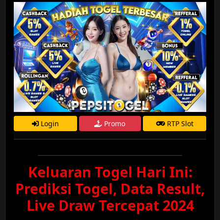
Login
Promo
RTP Slot
Keluaran Togel Hari Ini:
Prediksi Togel, Data Result,
Live Draw Tercepat 2024