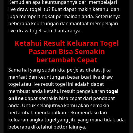
Kemudian apa keuntungannya dari mempelajari
live draw togel itu? Buat dapat makin ketahui dan
juga mempertingkat permainan anda. Seterusnya
beberapa keuntungan dan manfaat mempelajari
live draw togel satu diantaranya:
Ketahui Result Keluaran Togel
Pasaran Bisa Semakin
bertambah Cepat
Sama hal yang sudah kita perjelas di atas, jika
manfaat dan keuntungan besar buat live draw
togel atau live result togel ini adalah dapat
membuat anda ketahui result pengeluaran
togel
online
dapat semakin bisa cepat dari pendapat
anda. Untuk selanjutnya kamu akan semakin
bertambah mendapatkan rekomendasi dari
keluaran angka togel yang jitu yang mana tidak ada
beberapa diketahui bettor lainnya.