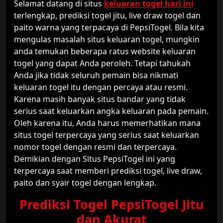
Selamat datang di situs
keluaran togel hari ini
terlengkap, prediksi togel jitu, live draw togel dan
paito warna yang terpacaya di PepsiTogel. Bila kita
mengulas masalah situs keluaran togel, mungkin
anda temukan beberapa ratus website keluaran
togel yang dapat Anda peroleh. Tetapi tahukah
Anda jika tidak seluruh pemain bisa nikmati
keluaran togel itu dengan percaya atau resmi.
Karena masih banyak situs bandar yang tidak
serius saat keluarkan angka keluaran pada pemain.
Oleh karena itu, Anda harus memerhatikan mana
situs togel terpercaya yang serius saat keluarkan
nomor togel dengan resmi dan terpercaya.
Demikian dengan Situs PepsiTogel ini yang
terpercaya saat memberi prediksi togel, live draw,
paito dan syair togel dengan lengkap.
Prediksi Togel PepsiTogel Jitu
dan Akurat