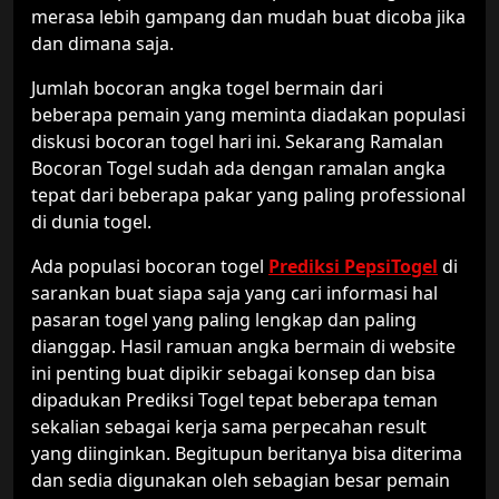
merasa lebih gampang dan mudah buat dicoba jika
dan dimana saja.
Jumlah bocoran angka togel bermain dari
beberapa pemain yang meminta diadakan populasi
diskusi bocoran togel hari ini. Sekarang Ramalan
Bocoran Togel sudah ada dengan ramalan angka
tepat dari beberapa pakar yang paling professional
di dunia togel.
Ada populasi bocoran togel
Prediksi PepsiTogel
di
sarankan buat siapa saja yang cari informasi hal
pasaran togel yang paling lengkap dan paling
dianggap. Hasil ramuan angka bermain di website
ini penting buat dipikir sebagai konsep dan bisa
dipadukan Prediksi Togel tepat beberapa teman
sekalian sebagai kerja sama perpecahan result
yang diinginkan. Begitupun beritanya bisa diterima
dan sedia digunakan oleh sebagian besar pemain