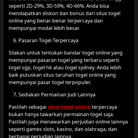
seperti 2D-29%, 3D-59%, 4D-66%. Anda bisa
mendapatkan diskon dan bonus dari situs togel
online yang benar-benar terpercaya dan
mempunyai modal lebih besar.
Pasaran Togel Terpercaya
Silakan untuk tentukan bandar togel online yang
mempunyai pasaran togel yang terbaru seperti
togel sgp, togel hk atau togel sydney. Anda lebih
baik putuskan situs taruhan togel online yang
mempunyai pasar togel terpopuler.
Sediakan Permainan Judi Lainnya
Pastilah sebagai
situs togel online
terpercaya
bukan hanya tawarkan permainan togel saja.
Pastilah juga menawarkan perjudian online lainnya
seperti games slots, kasino, dan olahraga, dan
berbagai perjudian lainnya.