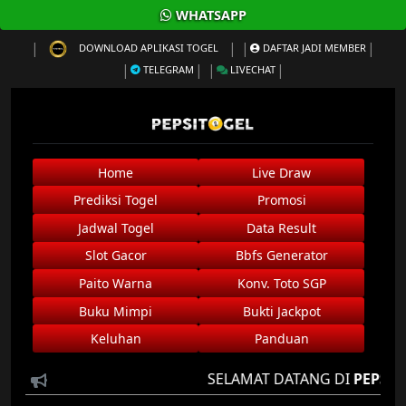
WHATSAPP
DOWNLOAD APLIKASI TOGEL
DAFTAR JADI MEMBER
TELEGRAM
LIVECHAT
Home
Live Draw
Prediksi Togel
Promosi
Jadwal Togel
Data Result
Slot Gacor
Bbfs Generator
Paito Warna
Konv. Toto SGP
Buku Mimpi
Bukti Jackpot
Keluhan
Panduan
SELAMAT DATANG DI
PEPSITO