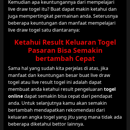
Kemudian apa keuntungannya dari mempelajari
live draw togel itu? Buat dapat makin ketahui dan
juga mempertingkat permainan anda. Seterusnya
beberapa keuntungan dan manfaat mempelajari
live draw togel satu diantaranya:
Ketahui Result Keluaran Togel
Pasaran Bisa Semakin
bertambah Cepat
Sama hal yang sudah kita perjelas di atas, jika
manfaat dan keuntungan besar buat live draw
togel atau live result togel ini adalah dapat
membuat anda ketahui result pengeluaran
togel
online
dapat semakin bisa cepat dari pendapat
anda. Untuk selanjutnya kamu akan semakin
bertambah mendapatkan rekomendasi dari
keluaran angka togel yang jitu yang mana tidak ada
beberapa diketahui bettor lainnya.