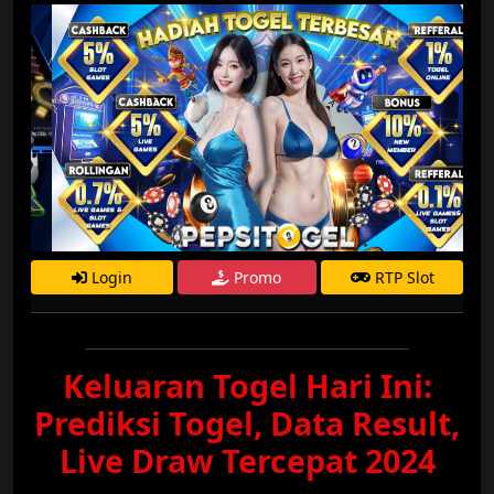
Login
Promo
RTP Slot
Keluaran Togel Hari Ini:
Prediksi Togel, Data Result,
Live Draw Tercepat 2024