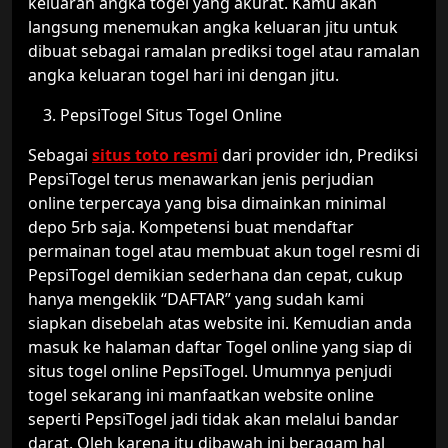
keluaran angka togel yang akurat. Kamu akan
langsung menemukan angka keluaran jitu untuk
dibuat sebagai ramalan prediksi togel atau ramalan
angka keluaran togel hari ini dengan jitu.
PepsiTogel Situs Togel Online
Sebagai
situs toto resmi
dari provider idn, Prediksi
PepsiTogel terus menawarkan jenis perjudian
online terpercaya yang bisa dimainkan minimal
depo 5rb saja. Kompetensi buat mendaftar
permainan togel atau membuat akun togel resmi di
PepsiTogel demikian sederhana dan cepat, cukup
hanya mengeklik “DAFTAR” yang sudah kami
siapkan disebelah atas website ini. Kemudian anda
masuk ke halaman daftar Togel online yang siap di
situs togel online PepsiTogel. Umumnya penjudi
togel sekarang ini manfaatkan website online
seperti PepsiTogel jadi tidak akan melalui bandar
darat. Oleh karena itu dibawah ini beragam hal