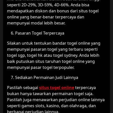
seperti 2D-29%, 3D-59%, 4D-66%. Anda bisa
mendapatkan diskon dan bonus dari situs togel
online yang benar-benar terpercaya dan
mempunyai modal lebih besar.
Pasaran Togel Terpercaya
Silakan untuk tentukan bandar togel online yang
mempunyai pasaran togel yang terbaru seperti
togel sgp, togel hk atau togel sydney. Anda lebih
baik putuskan situs taruhan togel online yang
mempunyai pasar togel terpopuler.
Sediakan Permainan Judi Lainnya
Pastilah sebagai
situs togel online
terpercaya
bukan hanya tawarkan permainan togel saja.
Pastilah juga menawarkan perjudian online lainnya
seperti games slots, kasino, dan olahraga, dan
berbagai perjudian lainnya.