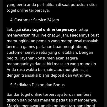
yang perlu anda perhatikan di saat putuskan situs
togel online terpercaya.
Customer Service 24 Jam
Sebagai
situs togel online terpercaya
, tetap
menawarkan fitur live chat 24 jam. Faedahnya buat
memungkinkan pemain yang mempunyai masalah
bermain games perlahan buat menghubungi
customer service setia yang diletakkan. Dengan
begitu, layanan konsumen akan segera
menanganinya dan akhiri masalah yang mungkin
Anda rasa waktu bermain atau mungkin saja
dengan transaksi bisnis deposit dan withdraw.
Sediakan Diskon dan Bonus
Bandar togel online terpercaya terus memberi
diskon dan bonus menarik pada tiap membernya.
Mereka menawarkan diskon buat taruhan tinggi