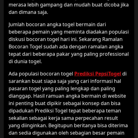
merasa lebih gampang dan mudah buat dicoba jika
dan dimana saja.
Jumlah bocoran angka togel bermain dari
beberapa pemain yang meminta diadakan populasi
diskusi bocoran togel hari ini. Sekarang Ramalan
Bocoran Togel sudah ada dengan ramalan angka
tepat dari beberapa pakar yang paling professional
di dunia togel.
Ada populasi bocoran togel
Prediksi PepsiTogel
di
sarankan buat siapa saja yang cari informasi hal
pasaran togel yang paling lengkap dan paling
dianggap. Hasil ramuan angka bermain di website
ini penting buat dipikir sebagai konsep dan bisa
dipadukan Prediksi Togel tepat beberapa teman
sekalian sebagai kerja sama perpecahan result
yang diinginkan. Begitupun beritanya bisa diterima
dan sedia digunakan oleh sebagian besar pemain