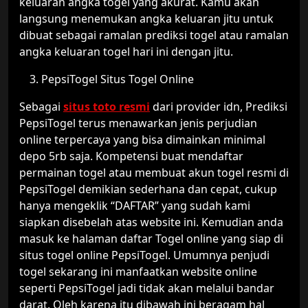
keluaran angka togel yang akurat. Kamu akan
langsung menemukan angka keluaran jitu untuk
dibuat sebagai ramalan prediksi togel atau ramalan
angka keluaran togel hari ini dengan jitu.
PepsiTogel Situs Togel Online
Sebagai
situs toto resmi
dari provider idn, Prediksi
PepsiTogel terus menawarkan jenis perjudian
online terpercaya yang bisa dimainkan minimal
depo 5rb saja. Kompetensi buat mendaftar
permainan togel atau membuat akun togel resmi di
PepsiTogel demikian sederhana dan cepat, cukup
hanya mengeklik “DAFTAR” yang sudah kami
siapkan disebelah atas website ini. Kemudian anda
masuk ke halaman daftar Togel online yang siap di
situs togel online PepsiTogel. Umumnya penjudi
togel sekarang ini manfaatkan website online
seperti PepsiTogel jadi tidak akan melalui bandar
darat. Oleh karena itu dibawah ini beragam hal