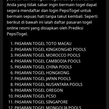
Anda yang tidak sabar ingin bermain togel dapat
segera mendaftar dan login PepsiTogel untuk
bermain sepuas hati tanpa takut kembali. Seperti
berikut di bawah ini ialah daftar pasaran togel
online resmi yang disiapkan oleh Prediksi
PepsiTogel.
PASARAN TOGEL TOTO MACAU
PASARAN TOGEL KINGKONG4D POOLS
PASARAN TOGEL MOROCCO POOLS
PASARAN TOGEL CAMBODIA POOLS
PASARAN TOGEL CHINA POOLS
PASARAN TOGEL HONGKONG
PASARAN TOGEL JAPAN POOLS
PASARAN TOGEL NUSANTARA POOLS
PASARAN TOGEL OREGON
PASARAN TOGEL PCSO
PASARAN TOGEL SINGAPORE
PASARAN TOGEL MONGOLIA POOLS