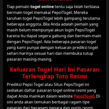
Tiap pemain
togel online
tentu saja telah terbiasa
bermain togel memakai PepsiTogel. Mereka
taruhan togel PepsiTogel lebih gampang terutama
beberapa anggota. Bila Anda adalah pemain yang
masih belum mempunyai akun login PepsiTogel
karena itu dapat segera gabung dan bermain-main
dengan PepsiTogel. Ada beberapa pasaran togel
yang kami punyai dengan keluaran prediksi togel
sehari-harinya sesuai hari dan membuka tutup
pasaran masing-masing.
Keluaran Togel Hari Ini Pasaran
Terlengkap Toto Resmi
Prediksi Pepsi Togel atau Situs PepsiTogel ini
sediakan daftar pasaran togel online resmi yang
dapat Anda mainkan dalam webiste
PepsiTogel
. Di
sini anda akan temukan berbagai ragam tipe
pasaran dari beragam negara dan pools resmi.