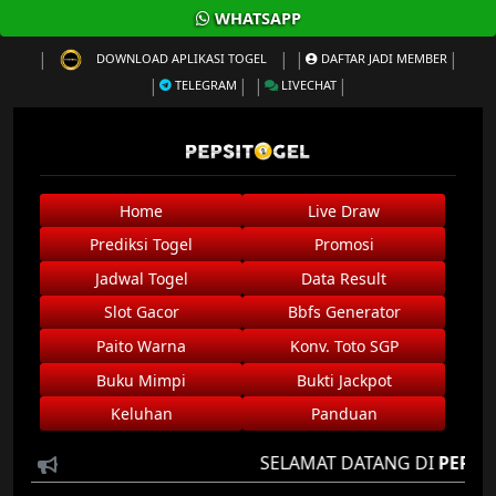
WHATSAPP
DOWNLOAD APLIKASI TOGEL
DAFTAR JADI MEMBER
TELEGRAM
LIVECHAT
Home
Live Draw
Prediksi Togel
Promosi
Jadwal Togel
Data Result
Slot Gacor
Bbfs Generator
Paito Warna
Konv. Toto SGP
Buku Mimpi
Bukti Jackpot
Keluhan
Panduan
SELAMAT DATANG DI
PEPSITO