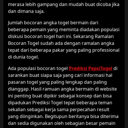
merasa lebih gampang dan mudah buat dicoba jika
dan dimana saja.
Jumlah bocoran angka togel bermain dari
beberapa pemain yang meminta diadakan populasi
diskusi bocoran togel hari ini. Sekarang Ramalan
Bocoran Togel sudah ada dengan ramalan angka
tepat dari beberapa pakar yang paling professional
di dunia togel.
Ada populasi bocoran togel
Prediksi PepsiTogel
di
sarankan buat siapa saja yang cari informasi hal
pasaran togel yang paling lengkap dan paling
dianggap. Hasil ramuan angka bermain di website
ini penting buat dipikir sebagai konsep dan bisa
dipadukan Prediksi Togel tepat beberapa teman
sekalian sebagai kerja sama perpecahan result
yang diinginkan. Begitupun beritanya bisa diterima
dan sedia digunakan oleh sebagian besar pemain