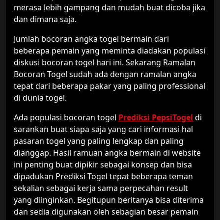
merasa lebih gampang dan mudah buat dicoba jika
dan dimana saja.
Jumlah bocoran angka togel bermain dari
beberapa pemain yang meminta diadakan populasi
diskusi bocoran togel hari ini. Sekarang Ramalan
Bocoran Togel sudah ada dengan ramalan angka
tepat dari beberapa pakar yang paling professional
di dunia togel.
Ada populasi bocoran togel
Prediksi PepsiTogel
di
sarankan buat siapa saja yang cari informasi hal
pasaran togel yang paling lengkap dan paling
dianggap. Hasil ramuan angka bermain di website
ini penting buat dipikir sebagai konsep dan bisa
dipadukan Prediksi Togel tepat beberapa teman
sekalian sebagai kerja sama perpecahan result
yang diinginkan. Begitupun beritanya bisa diterima
dan sedia digunakan oleh sebagian besar pemain