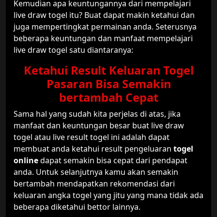
Kemudian apa keuntungannya dari mempelajari
live draw togel itu? Buat dapat makin ketahui dan
juga mempertingkat permainan anda. Seterusnya
beberapa keuntungan dan manfaat mempelajari
live draw togel satu diantaranya:
Ketahui Result Keluaran Togel
Pasaran Bisa Semakin
bertambah Cepat
Sama hal yang sudah kita perjelas di atas, jika
manfaat dan keuntungan besar buat live draw
togel atau live result togel ini adalah dapat
membuat anda ketahui result pengeluaran
togel
online
dapat semakin bisa cepat dari pendapat
anda. Untuk selanjutnya kamu akan semakin
bertambah mendapatkan rekomendasi dari
keluaran angka togel yang jitu yang mana tidak ada
beberapa diketahui bettor lainnya.