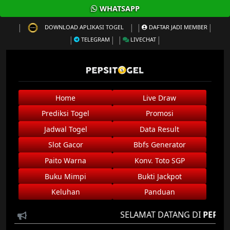
WHATSAPP
DOWNLOAD APLIKASI TOGEL
DAFTAR JADI MEMBER
TELEGRAM
LIVECHAT
Home
Live Draw
Prediksi Togel
Promosi
Jadwal Togel
Data Result
Slot Gacor
Bbfs Generator
Paito Warna
Konv. Toto SGP
Buku Mimpi
Bukti Jackpot
Keluhan
Panduan
SELAMAT DATANG DI
PEPSIT