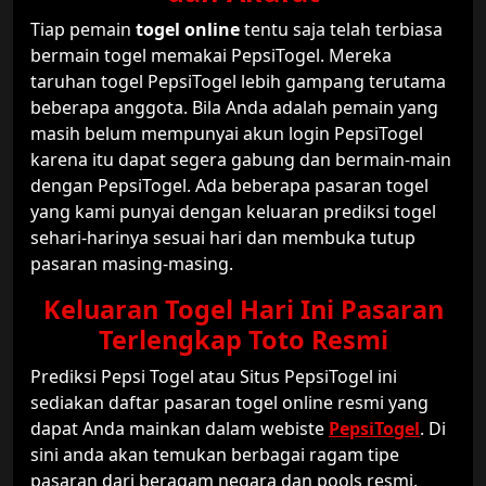
Tiap pemain
togel online
tentu saja telah terbiasa
bermain togel memakai PepsiTogel. Mereka
taruhan togel PepsiTogel lebih gampang terutama
beberapa anggota. Bila Anda adalah pemain yang
masih belum mempunyai akun login PepsiTogel
karena itu dapat segera gabung dan bermain-main
dengan PepsiTogel. Ada beberapa pasaran togel
yang kami punyai dengan keluaran prediksi togel
sehari-harinya sesuai hari dan membuka tutup
pasaran masing-masing.
Keluaran Togel Hari Ini Pasaran
Terlengkap Toto Resmi
Prediksi Pepsi Togel atau Situs PepsiTogel ini
sediakan daftar pasaran togel online resmi yang
dapat Anda mainkan dalam webiste
PepsiTogel
. Di
sini anda akan temukan berbagai ragam tipe
pasaran dari beragam negara dan pools resmi.