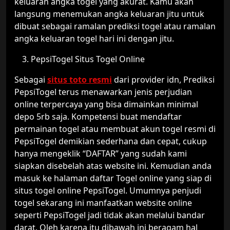
keluaran angka togel yang akurat. Kamu akan
langsung menemukan angka keluaran jitu untuk
dibuat sebagai ramalan prediksi togel atau ramalan
angka keluaran togel hari ini dengan jitu.
PepsiTogel Situs Togel Online
Sebagai
situs toto resmi
dari provider idn, Prediksi
PepsiTogel terus menawarkan jenis perjudian
online terpercaya yang bisa dimainkan minimal
depo 5rb saja. Kompetensi buat mendaftar
permainan togel atau membuat akun togel resmi di
PepsiTogel demikian sederhana dan cepat, cukup
hanya mengeklik “DAFTAR” yang sudah kami
siapkan disebelah atas website ini. Kemudian anda
masuk ke halaman daftar Togel online yang siap di
situs togel online PepsiTogel. Umumnya penjudi
togel sekarang ini manfaatkan website online
seperti PepsiTogel jadi tidak akan melalui bandar
darat. Oleh karena itu dibawah ini beragam hal