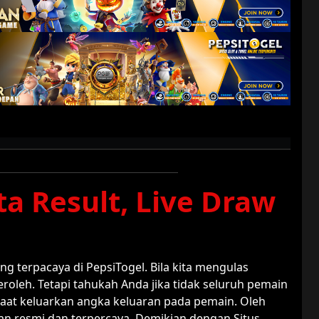
ta Result, Live Draw
ang terpacaya di PepsiTogel. Bila kita mengulas
oleh. Tetapi tahukah Anda jika tidak seluruh pemain
 saat keluarkan angka keluaran pada pemain. Oleh
an resmi dan terpercaya. Demikian dengan Situs