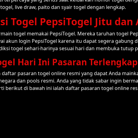
togel, live draw, paito dan syair togel dengan lengkap.
si Togel PepsiTogel Jitu dan
bermain togel memakai PepsiTogel. Mereka taruhan togel P
i akun login PepsiTogel karena itu dapat segera gabung 
diksi togel sehari-harinya sesuai hari dan membuka tutup
gel Hari Ini Pasaran Terlengka
kan daftar pasaran togel online resmi yang dapat Anda main
gara dan pools resmi. Anda yang tidak sabar ingin berma
i berikut di bawah ini ialah daftar pasaran togel online re