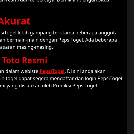
 Akurat
epsiTogel lebih gampang terutama beberapa anggota.
dan bermain-main dengan PepsiTogel. Ada beberapa
 pasaran masing-masing.
p Toto Resmi
kan dalam webiste
PepsiTogel
. Di sini anda akan
in togel dapat segera mendaftar dan login PepsiTogel
smi yang disiapkan oleh Prediksi PepsiTogel.