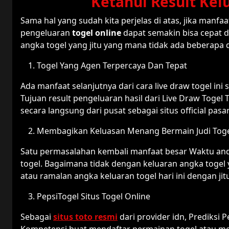
Ketahui Result Kel
Sama hal yang sudah kita perjelas di atas, jika manfa
pengeluaran
togel online
dapat semakin bisa cepat 
angka togel yang jitu yang mana tidak ada beberapa d
Togel Yang Agen Terpercaya Dan Tepat
Ada manfaat selanjutnya dari cara live draw togel ini
Tujuan result pengeluaran hasil dari Live Draw Togel 
secara langsung dari pusat sebagai situs official pasa
Membagikan Keluasan Menang Bermain Judi Tog
Satu permasalahan kembali manfaat besar Waktu anda
togel. Bagaimana tidak dengan keluaran angka togel
atau ramalan angka keluaran togel hari ini dengan jit
PepsiTogel Situs Togel Online
Sebagai
situs toto resmi
dari provider idn, Prediksi 
Kompetensi buat mendaftar permainan togel atau me