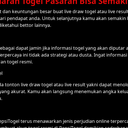
uaran Togel Pasaran Bisa Sema
at dan keuntungan besar buat live draw togel atau live resu
dari pendapat anda. Untuk selanjutnya kamu akan semaki
iketahui bettor lainnya.
 sebagai dapat jamin jika informasi togel yang akan diputar 
Terpercaya ini tidak ada strategi atau dusta. Ingat informa
ran togel resmi.
el
 tonton live draw togel atau live result yakni dapat me
 yang akurat. Kamu akan langsung menemukan angka keluara
u.
PepsiTogel terus menawarkan jenis perjudian online terper
mbuat akun togel resmi di PepsiTogel demikian sederhana