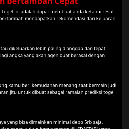
kin bertambah Cepat
lt togel ini adalah dapat membuat anda ketahui result
n bertambah mendapatkan rekomendasi dari keluaran
atau dikeluarkan lebih paling dianggap dan tepat.
si lagi angka yang akan agen buat berasal dengan
nolong kamu beri kemudahan menang saat bermain judi
n jitu untuk dibuat sebagai ramalan prediksi togel
caya yang bisa dimainkan minimal depo 5rb saja.
 dan cepat, cukup hanya mengeklik “DAFTAR” yang