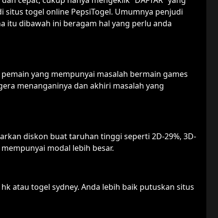
i situs togel online PepsiTogel. Umumnya penjudi
na itu dibawah ini beragam hal yang perlu anda
kan pemain yang mempunyai masalah bermain games
egera menanganinya dan akhiri masalah yang
kan diskon buat taruhan tinggi seperti 2D-29%, 3D-
n mempunyai modal lebih besar.
hk atau togel sydney. Anda lebih baik putuskan situs