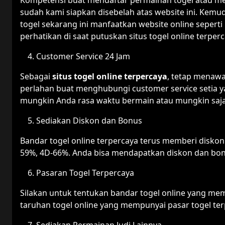
sudah kami siapkan disebelah atas website ini. Kemu
togel sekarang ini manfaatkan website online seperti
perhatikan di saat putuskan situs togel online terperc
Customer Service 24 Jam
Sebagai
situs togel online terpercaya
, tetap menaw
perlahan buat menghubungi customer service setia 
mungkin Anda rasa waktu bermain atau mungkin saja 
Sediakan Diskon dan Bonus
Bandar togel online terpercaya terus memberi disko
59%, 4D-66%. Anda bisa mendapatkan diskon dan bonu
Pasaran Togel Terpercaya
Silakan untuk tentukan bandar togel online yang memp
taruhan togel online yang mempunyai pasar togel ter
Sediakan Permainan Judi Lainnya