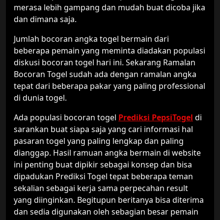
merasa lebih gampang dan mudah buat dicoba jika
dan dimana saja.
Jumlah bocoran angka togel bermain dari
beberapa pemain yang meminta diadakan populasi
diskusi bocoran togel hari ini. Sekarang Ramalan
Bocoran Togel sudah ada dengan ramalan angka
tepat dari beberapa pakar yang paling professional
di dunia togel.
Ada populasi bocoran togel
Prediksi PepsiTogel
di
sarankan buat siapa saja yang cari informasi hal
pasaran togel yang paling lengkap dan paling
dianggap. Hasil ramuan angka bermain di website
ini penting buat dipikir sebagai konsep dan bisa
dipadukan Prediksi Togel tepat beberapa teman
sekalian sebagai kerja sama perpecahan result
yang diinginkan. Begitupun beritanya bisa diterima
dan sedia digunakan oleh sebagian besar pemain