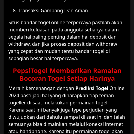
Transaksi Gampang Dan Aman
Situs bandar togel online terpercaya pastilah akan
memberi keluasan pada anggota setianya dalam
segala hal paling penting dalam hal deposit dan
withdraw, dan jika proses deposit dan withdraw
yang cepat dan mudah tentu bandar togel di
sebagian besar hal terpercaya.
PepsiTogel Memberikan Ramalan
Bocoran Togel Setiap Harinya
Meraih kemenangan dengan
Prediksi Togel
Online
2024 pasti jadi hal yang diharapkan tiap teman
togeller di saat melakukan permainan togel.
Karena saat ini banyak juga type perjudian yang
diwujudkan dari dahulu sampai di saat ini dan telah
semuanya bisa dimainkan melalui koneksi internet
atau handphone. Karena itu permainan togel akan