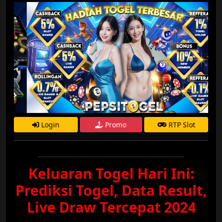
Login
Promo
RTP Slot
Keluaran Togel Hari Ini:
Prediksi Togel, Data Result,
Live Draw Tercepat 2024