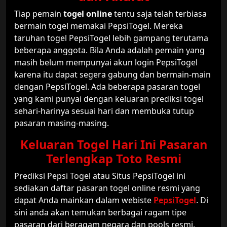
Tiap pemain
togel online
tentu saja telah terbiasa
bermain togel memakai PepsiTogel. Mereka
taruhan togel PepsiTogel lebih gampang terutama
beberapa anggota. Bila Anda adalah pemain yang
masih belum mempunyai akun login PepsiTogel
karena itu dapat segera gabung dan bermain-main
dengan PepsiTogel. Ada beberapa pasaran togel
yang kami punyai dengan keluaran prediksi togel
sehari-harinya sesuai hari dan membuka tutup
pasaran masing-masing.
Keluaran Togel Hari Ini Pasaran
Terlengkap Toto Resmi
Prediksi Pepsi Togel atau Situs PepsiTogel ini
sediakan daftar pasaran togel online resmi yang
dapat Anda mainkan dalam webiste
PepsiTogel
. Di
sini anda akan temukan berbagai ragam tipe
pasaran dari beragam negara dan pools resmi.