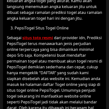
keluaran angka togel yang akurat. Kamu akan
langsung menemukan angka keluaran jitu untuk
dibuat sebagai ramalan prediksi togel atau ramalan
angka keluaran togel hari ini dengan jitu.
PepsiTogel Situs Togel Online
Sebagai
situs toto resmi
dari provider idn, Prediksi
PepsiTogel terus menawarkan jenis perjudian
online terpercaya yang bisa dimainkan minimal
depo 5rb saja. Kompetensi buat mendaftar
permainan togel atau membuat akun togel resmi di
PepsiTogel demikian sederhana dan cepat, cukup
hanya mengeklik “DAFTAR” yang sudah kami
siapkan disebelah atas website ini. Kemudian anda
masuk ke halaman daftar Togel online yang siap di
situs togel online PepsiTogel. Umumnya penjudi
togel sekarang ini manfaatkan website online
seperti PepsiTogel jadi tidak akan melalui bandar
darat. Oleh karena itu dibawah ini beragam hal