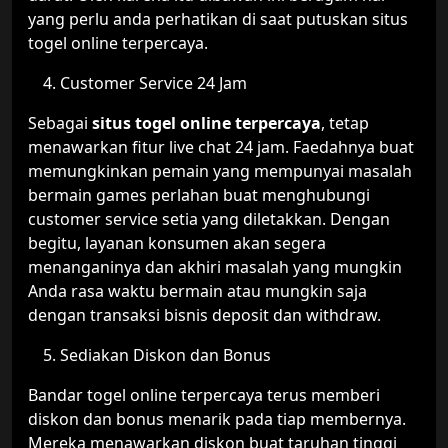
yang perlu anda perhatikan di saat putuskan situs
togel online terpercaya.
Customer Service 24 Jam
Sebagai
situs togel online terpercaya
, tetap
menawarkan fitur live chat 24 jam. Faedahnya buat
memungkinkan pemain yang mempunyai masalah
bermain games perlahan buat menghubungi
customer service setia yang diletakkan. Dengan
begitu, layanan konsumen akan segera
menanganinya dan akhiri masalah yang mungkin
Anda rasa waktu bermain atau mungkin saja
dengan transaksi bisnis deposit dan withdraw.
Sediakan Diskon dan Bonus
Bandar togel online terpercaya terus memberi
diskon dan bonus menarik pada tiap membernya.
Mereka menawarkan diskon buat taruhan tinggi