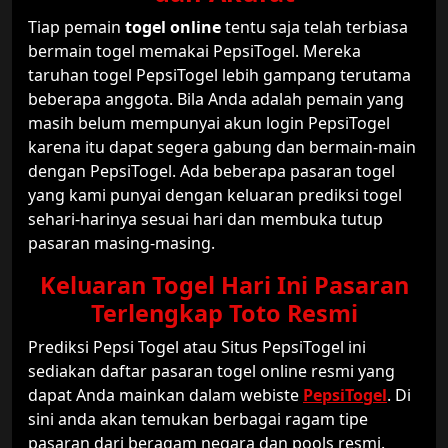
Tiap pemain
togel online
tentu saja telah terbiasa
bermain togel memakai PepsiTogel. Mereka
taruhan togel PepsiTogel lebih gampang terutama
beberapa anggota. Bila Anda adalah pemain yang
masih belum mempunyai akun login PepsiTogel
karena itu dapat segera gabung dan bermain-main
dengan PepsiTogel. Ada beberapa pasaran togel
yang kami punyai dengan keluaran prediksi togel
sehari-harinya sesuai hari dan membuka tutup
pasaran masing-masing.
Keluaran Togel Hari Ini Pasaran
Terlengkap Toto Resmi
Prediksi Pepsi Togel atau Situs PepsiTogel ini
sediakan daftar pasaran togel online resmi yang
dapat Anda mainkan dalam webiste
PepsiTogel
. Di
sini anda akan temukan berbagai ragam tipe
pasaran dari beragam negara dan pools resmi.