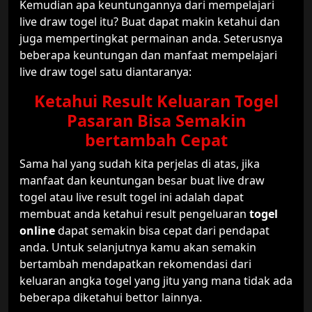
Kemudian apa keuntungannya dari mempelajari
live draw togel itu? Buat dapat makin ketahui dan
juga mempertingkat permainan anda. Seterusnya
beberapa keuntungan dan manfaat mempelajari
live draw togel satu diantaranya:
Ketahui Result Keluaran Togel
Pasaran Bisa Semakin
bertambah Cepat
Sama hal yang sudah kita perjelas di atas, jika
manfaat dan keuntungan besar buat live draw
togel atau live result togel ini adalah dapat
membuat anda ketahui result pengeluaran
togel
online
dapat semakin bisa cepat dari pendapat
anda. Untuk selanjutnya kamu akan semakin
bertambah mendapatkan rekomendasi dari
keluaran angka togel yang jitu yang mana tidak ada
beberapa diketahui bettor lainnya.