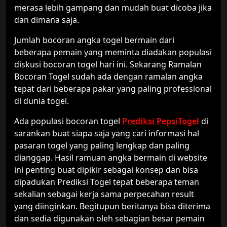
merasa lebih gampang dan mudah buat dicoba jika
dan dimana saja.
Jumlah bocoran angka togel bermain dari
beberapa pemain yang meminta diadakan populasi
diskusi bocoran togel hari ini. Sekarang Ramalan
Bocoran Togel sudah ada dengan ramalan angka
tepat dari beberapa pakar yang paling professional
di dunia togel.
Ada populasi bocoran togel
Prediksi PepsiTogel
di
sarankan buat siapa saja yang cari informasi hal
pasaran togel yang paling lengkap dan paling
dianggap. Hasil ramuan angka bermain di website
ini penting buat dipikir sebagai konsep dan bisa
dipadukan Prediksi Togel tepat beberapa teman
sekalian sebagai kerja sama perpecahan result
yang diinginkan. Begitupun beritanya bisa diterima
dan sedia digunakan oleh sebagian besar pemain