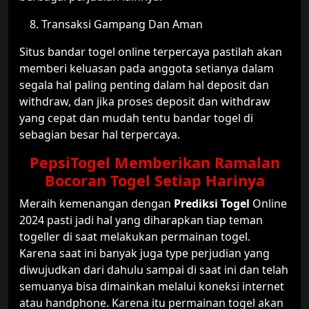
Transaksi Gampang Dan Aman
Situs bandar togel online terpercaya pastilah akan
memberi keluasan pada anggota setianya dalam
segala hal paling penting dalam hal deposit dan
withdraw, dan jika proses deposit dan withdraw
yang cepat dan mudah tentu bandar togel di
sebagian besar hal terpercaya.
PepsiTogel Memberikan Ramalan
Bocoran Togel Setiap Harinya
Meraih kemenangan dengan
Prediksi Togel
Online
2024 pasti jadi hal yang diharapkan tiap teman
togeller di saat melakukan permainan togel.
Karena saat ini banyak juga type perjudian yang
diwujudkan dari dahulu sampai di saat ini dan telah
semuanya bisa dimainkan melalui koneksi internet
atau handphone. Karena itu permainan togel akan