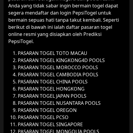
Anda yang tidak sabar ingin bermain togel dapat
segera mendaftar dan login PepsiTogel untuk
bermain sepuas hati tanpa takut kembali. Seperti
berikut di bawah ini ialah daftar pasaran togel
online resmi yang disiapkan oleh Prediksi
PepsiTogel.
PASARAN TOGEL TOTO MACAU
PASARAN TOGEL KINGKONG4D POOLS
PASARAN TOGEL MOROCCO POOLS
PASARAN TOGEL CAMBODIA POOLS
PASARAN TOGEL CHINA POOLS
PASARAN TOGEL HONGKONG
PASARAN TOGEL JAPAN POOLS
PASARAN TOGEL NUSANTARA POOLS
PASARAN TOGEL OREGON
PASARAN TOGEL PCSO
PASARAN TOGEL SINGAPORE
PASARAN TOGEL MONGOLIA POOLS