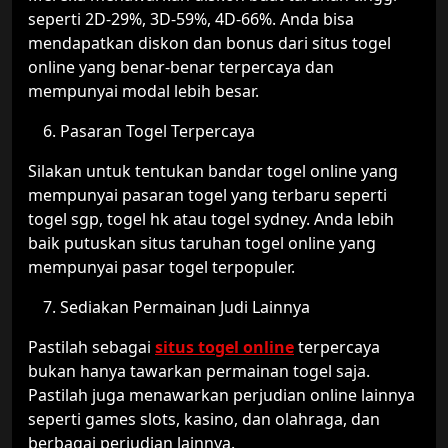
seperti 2D-29%, 3D-59%, 4D-66%. Anda bisa
mendapatkan diskon dan bonus dari situs togel
online yang benar-benar terpercaya dan
mempunyai modal lebih besar.
Pasaran Togel Terpercaya
Silakan untuk tentukan bandar togel online yang
mempunyai pasaran togel yang terbaru seperti
togel sgp, togel hk atau togel sydney. Anda lebih
baik putuskan situs taruhan togel online yang
mempunyai pasar togel terpopuler.
Sediakan Permainan Judi Lainnya
Pastilah sebagai
situs togel online
terpercaya
bukan hanya tawarkan permainan togel saja.
Pastilah juga menawarkan perjudian online lainnya
seperti games slots, kasino, dan olahraga, dan
berbagai perjudian lainnya.