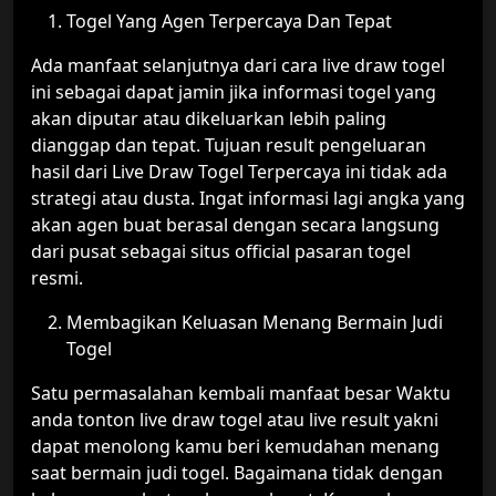
Togel Yang Agen Terpercaya Dan Tepat
Ada manfaat selanjutnya dari cara live draw togel
ini sebagai dapat jamin jika informasi togel yang
akan diputar atau dikeluarkan lebih paling
dianggap dan tepat. Tujuan result pengeluaran
hasil dari Live Draw Togel Terpercaya ini tidak ada
strategi atau dusta. Ingat informasi lagi angka yang
akan agen buat berasal dengan secara langsung
dari pusat sebagai situs official pasaran togel
resmi.
Membagikan Keluasan Menang Bermain Judi
Togel
Satu permasalahan kembali manfaat besar Waktu
anda tonton live draw togel atau live result yakni
dapat menolong kamu beri kemudahan menang
saat bermain judi togel. Bagaimana tidak dengan