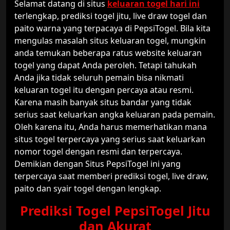
Selamat datang di situs
keluaran togel hari ini
terlengkap, prediksi togel jitu, live draw togel dan
paito warna yang terpacaya di PepsiTogel. Bila kita
mengulas masalah situs keluaran togel, mungkin
anda temukan beberapa ratus website keluaran
togel yang dapat Anda peroleh. Tetapi tahukah
Anda jika tidak seluruh pemain bisa nikmati
keluaran togel itu dengan percaya atau resmi.
Karena masih banyak situs bandar yang tidak
serius saat keluarkan angka keluaran pada pemain.
Oleh karena itu, Anda harus memerhatikan mana
situs togel terpercaya yang serius saat keluarkan
nomor togel dengan resmi dan terpercaya.
Demikian dengan Situs PepsiTogel ini yang
terpercaya saat memberi prediksi togel, live draw,
paito dan syair togel dengan lengkap.
Prediksi Togel PepsiTogel Jitu
dan Akurat