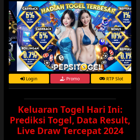
Login
Promo
RTP Slot
Keluaran Togel Hari Ini:
Prediksi Togel, Data Result,
Live Draw Tercepat 2024