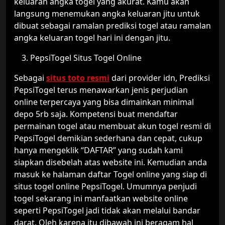
keluaran angka togel yang akurat. Kamu akan
langsung menemukan angka keluaran jitu untuk
dibuat sebagai ramalan prediksi togel atau ramalan
angka keluaran togel hari ini dengan jitu.
PepsiTogel Situs Togel Online
Sebagai
situs toto resmi
dari provider idn, Prediksi
PepsiTogel terus menawarkan jenis perjudian
online terpercaya yang bisa dimainkan minimal
depo 5rb saja. Kompetensi buat mendaftar
permainan togel atau membuat akun togel resmi di
PepsiTogel demikian sederhana dan cepat, cukup
hanya mengeklik “DAFTAR” yang sudah kami
siapkan disebelah atas website ini. Kemudian anda
masuk ke halaman daftar Togel online yang siap di
situs togel online PepsiTogel. Umumnya penjudi
togel sekarang ini manfaatkan website online
seperti PepsiTogel jadi tidak akan melalui bandar
darat. Oleh karena itu dibawah ini beragam hal