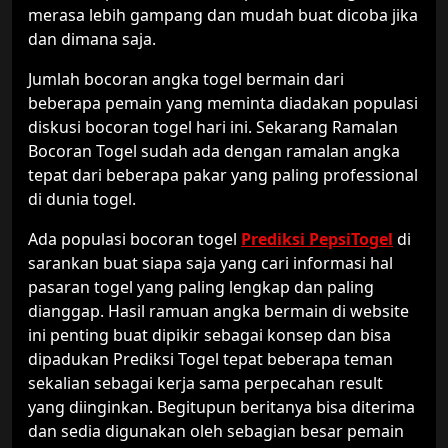
merasa lebih gampang dan mudah buat dicoba jika
dan dimana saja.
Jumlah bocoran angka togel bermain dari
beberapa pemain yang meminta diadakan populasi
diskusi bocoran togel hari ini. Sekarang Ramalan
Bocoran Togel sudah ada dengan ramalan angka
tepat dari beberapa pakar yang paling professional
di dunia togel.
Ada populasi bocoran togel
Prediksi PepsiTogel
di
sarankan buat siapa saja yang cari informasi hal
pasaran togel yang paling lengkap dan paling
dianggap. Hasil ramuan angka bermain di website
ini penting buat dipikir sebagai konsep dan bisa
dipadukan Prediksi Togel tepat beberapa teman
sekalian sebagai kerja sama perpecahan result
yang diinginkan. Begitupun beritanya bisa diterima
dan sedia digunakan oleh sebagian besar pemain