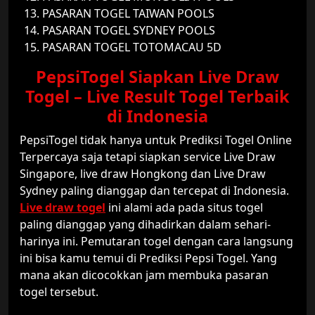
PASARAN TOGEL TAIWAN POOLS
PASARAN TOGEL SYDNEY POOLS
PASARAN TOGEL TOTOMACAU 5D
PepsiTogel Siapkan Live Draw
Togel – Live Result Togel Terbaik
di Indonesia
PepsiTogel tidak hanya untuk Prediksi Togel Online
Terpercaya saja tetapi siapkan service Live Draw
Singapore, live draw Hongkong dan Live Draw
Sydney paling dianggap dan tercepat di Indonesia.
Live draw togel
ini alami ada pada situs togel
paling dianggap yang dihadirkan dalam sehari-
harinya ini. Pemutaran togel dengan cara langsung
ini bisa kamu temui di Prediksi Pepsi Togel. Yang
mana akan dicocokkan jam membuka pasaran
togel tersebut.