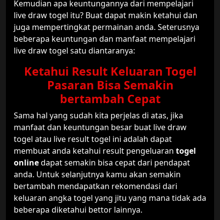
Kemudian apa keuntungannya dari mempelajari
live draw togel itu? Buat dapat makin ketahui dan
juga mempertingkat permainan anda. Seterusnya
beberapa keuntungan dan manfaat mempelajari
live draw togel satu diantaranya:
Ketahui Result Keluaran Togel
Pasaran Bisa Semakin
bertambah Cepat
Sama hal yang sudah kita perjelas di atas, jika
manfaat dan keuntungan besar buat live draw
togel atau live result togel ini adalah dapat
membuat anda ketahui result pengeluaran
togel
online
dapat semakin bisa cepat dari pendapat
anda. Untuk selanjutnya kamu akan semakin
bertambah mendapatkan rekomendasi dari
keluaran angka togel yang jitu yang mana tidak ada
beberapa diketahui bettor lainnya.