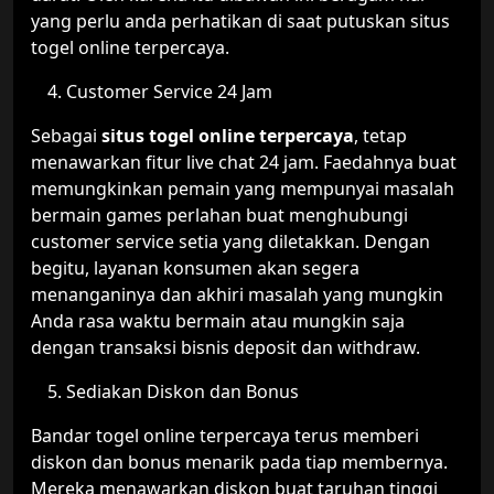
yang perlu anda perhatikan di saat putuskan situs
togel online terpercaya.
Customer Service 24 Jam
Sebagai
situs togel online terpercaya
, tetap
menawarkan fitur live chat 24 jam. Faedahnya buat
memungkinkan pemain yang mempunyai masalah
bermain games perlahan buat menghubungi
customer service setia yang diletakkan. Dengan
begitu, layanan konsumen akan segera
menanganinya dan akhiri masalah yang mungkin
Anda rasa waktu bermain atau mungkin saja
dengan transaksi bisnis deposit dan withdraw.
Sediakan Diskon dan Bonus
Bandar togel online terpercaya terus memberi
diskon dan bonus menarik pada tiap membernya.
Mereka menawarkan diskon buat taruhan tinggi