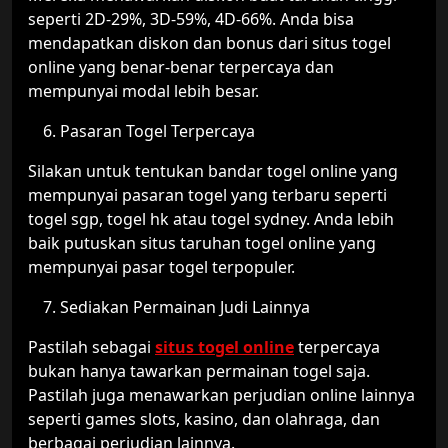
seperti 2D-29%, 3D-59%, 4D-66%. Anda bisa
mendapatkan diskon dan bonus dari situs togel
online yang benar-benar terpercaya dan
mempunyai modal lebih besar.
Pasaran Togel Terpercaya
Silakan untuk tentukan bandar togel online yang
mempunyai pasaran togel yang terbaru seperti
togel sgp, togel hk atau togel sydney. Anda lebih
baik putuskan situs taruhan togel online yang
mempunyai pasar togel terpopuler.
Sediakan Permainan Judi Lainnya
Pastilah sebagai
situs togel online
terpercaya
bukan hanya tawarkan permainan togel saja.
Pastilah juga menawarkan perjudian online lainnya
seperti games slots, kasino, dan olahraga, dan
berbagai perjudian lainnya.