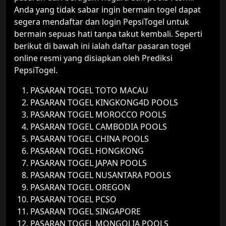
Anda yang tidak sabar ingin bermain togel dapat
segera mendaftar dan login PepsiTogel untuk
bermain sepuas hati tanpa takut kembali. Seperti
berikut di bawah ini ialah daftar pasaran togel
online resmi yang disiapkan oleh Prediksi
PepsiTogel.
PASARAN TOGEL TOTO MACAU
PASARAN TOGEL KINGKONG4D POOLS
PASARAN TOGEL MOROCCO POOLS
PASARAN TOGEL CAMBODIA POOLS
PASARAN TOGEL CHINA POOLS
PASARAN TOGEL HONGKONG
PASARAN TOGEL JAPAN POOLS
PASARAN TOGEL NUSANTARA POOLS
PASARAN TOGEL OREGON
PASARAN TOGEL PCSO
PASARAN TOGEL SINGAPORE
PASARAN TOGEL MONGOLIA POOLS