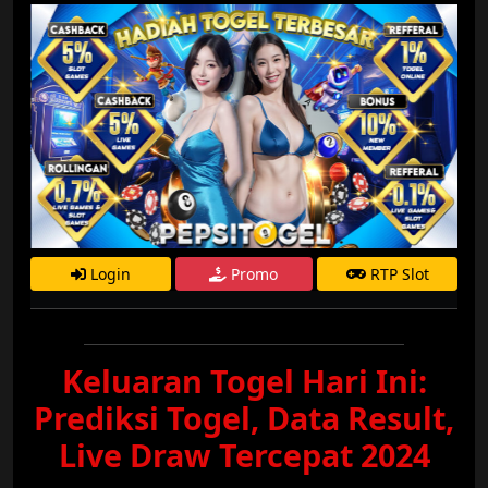
Login
Promo
RTP Slot
Keluaran Togel Hari Ini:
Prediksi Togel, Data Result,
Live Draw Tercepat 2024