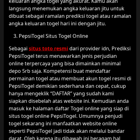
keluaran angka togel yang akurat. Kamu akan
langsung menemukan angka keluaran jitu untuk
dibuat sebagai ramalan prediksi togel atau ramalan
angka keluaran togel hari ini dengan jitu.
PepsiTogel Situs Togel Online
Sebagai
situs toto resmi
dari provider idn, Prediksi
PepsiTogel terus menawarkan jenis perjudian
online terpercaya yang bisa dimainkan minimal
depo 5rb saja. Kompetensi buat mendaftar
permainan togel atau membuat akun togel resmi di
PepsiTogel demikian sederhana dan cepat, cukup
hanya mengeklik “DAFTAR” yang sudah kami
siapkan disebelah atas website ini. Kemudian anda
masuk ke halaman daftar Togel online yang siap di
situs togel online PepsiTogel. Umumnya penjudi
togel sekarang ini manfaatkan website online
seperti PepsiTogel jadi tidak akan melalui bandar
darat. Oleh karena itu dibawah ini beragam hal