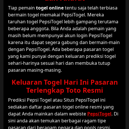
Tiap pemain
togel online
tentu saja telah terbiasa
bermain togel memakai PepsiTogel. Mereka
taruhan togel PepsiTogel lebih gampang terutama
beberapa anggota. Bila Anda adalah pemain yang
masih belum mempunyai akun login PepsiTogel
karena itu dapat segera gabung dan bermain-main
dengan PepsiTogel. Ada beberapa pasaran togel
yang kami punyai dengan keluaran prediksi togel
sehari-harinya sesuai hari dan membuka tutup
pasaran masing-masing.
Keluaran Togel Hari Ini Pasaran
Terlengkap Toto Resmi
Prediksi Pepsi Togel atau Situs PepsiTogel ini
sediakan daftar pasaran togel online resmi yang
dapat Anda mainkan dalam webiste
PepsiTogel
. Di
sini anda akan temukan berbagai ragam tipe
pasaran dari beragam negara dan pools resmi.