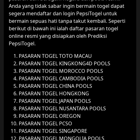
Anda yang tidak sabar ingin bermain togel dapat
segera mendaftar dan login PepsiTogel untuk
bermain sepuas hati tanpa takut kembali. Seperti
berikut di bawah ini ialah daftar pasaran togel
online resmi yang disiapkan oleh Prediksi
PepsiTogel.
PASARAN TOGEL TOTO MACAU
PASARAN TOGEL KINGKONG4D POOLS
PASARAN TOGEL MOROCCO POOLS
PASARAN TOGEL CAMBODIA POOLS
PASARAN TOGEL CHINA POOLS
PASARAN TOGEL HONGKONG
PASARAN TOGEL JAPAN POOLS
PASARAN TOGEL NUSANTARA POOLS
PASARAN TOGEL OREGON
PASARAN TOGEL PCSO
PASARAN TOGEL SINGAPORE
PASARAN TOGEL MONGOLIA POOLS