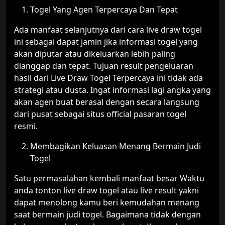
Togel Yang Agen Terpercaya Dan Tepat
Ada manfaat selanjutnya dari cara live draw togel
ini sebagai dapat jamin jika informasi togel yang
akan diputar atau dikeluarkan lebih paling
dianggap dan tepat. Tujuan result pengeluaran
hasil dari Live Draw Togel Terpercaya ini tidak ada
strategi atau dusta. Ingat informasi lagi angka yang
akan agen buat berasal dengan secara langsung
dari pusat sebagai situs official pasaran togel
resmi.
Membagikan Keluasan Menang Bermain Judi
Togel
Satu permasalahan kembali manfaat besar Waktu
anda tonton live draw togel atau live result yakni
dapat menolong kamu beri kemudahan menang
saat bermain judi togel. Bagaimana tidak dengan