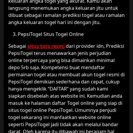
keluaran angka togel yang akurat. Kamu akan
langsung menemukan angka keluaran jitu untuk
dibuat sebagai ramalan prediksi togel atau ramalan
angka keluaran togel hari ini dengan jitu.
PepsiTogel Situs Togel Online
Sebagai
situs toto resmi
dari provider idn, Prediksi
PepsiTogel terus menawarkan jenis perjudian
online terpercaya yang bisa dimainkan minimal
depo 5rb saja. Kompetensi buat mendaftar
permainan togel atau membuat akun togel resmi di
PepsiTogel demikian sederhana dan cepat, cukup
hanya mengeklik “DAFTAR” yang sudah kami
siapkan disebelah atas website ini. Kemudian anda
masuk ke halaman daftar Togel online yang siap di
situs togel online PepsiTogel. Umumnya penjudi
togel sekarang ini manfaatkan website online
seperti PepsiTogel jadi tidak akan melalui bandar
darat. Oleh karena itu dibawah ini beragam hal