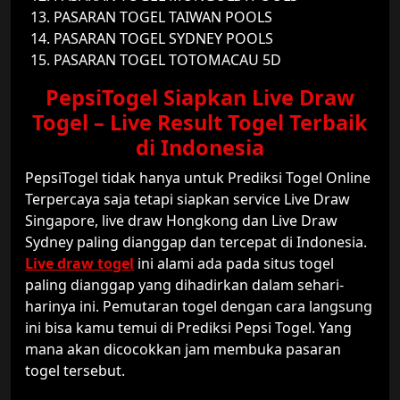
PASARAN TOGEL TAIWAN POOLS
PASARAN TOGEL SYDNEY POOLS
PASARAN TOGEL TOTOMACAU 5D
PepsiTogel Siapkan Live Draw
Togel – Live Result Togel Terbaik
di Indonesia
PepsiTogel tidak hanya untuk Prediksi Togel Online
Terpercaya saja tetapi siapkan service Live Draw
Singapore, live draw Hongkong dan Live Draw
Sydney paling dianggap dan tercepat di Indonesia.
Live draw togel
ini alami ada pada situs togel
paling dianggap yang dihadirkan dalam sehari-
harinya ini. Pemutaran togel dengan cara langsung
ini bisa kamu temui di Prediksi Pepsi Togel. Yang
mana akan dicocokkan jam membuka pasaran
togel tersebut.