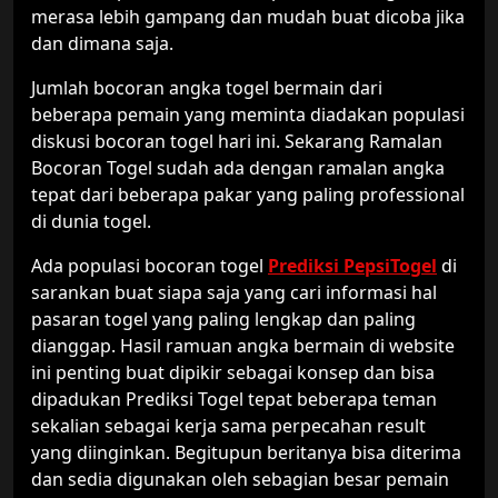
merasa lebih gampang dan mudah buat dicoba jika
dan dimana saja.
Jumlah bocoran angka togel bermain dari
beberapa pemain yang meminta diadakan populasi
diskusi bocoran togel hari ini. Sekarang Ramalan
Bocoran Togel sudah ada dengan ramalan angka
tepat dari beberapa pakar yang paling professional
di dunia togel.
Ada populasi bocoran togel
Prediksi PepsiTogel
di
sarankan buat siapa saja yang cari informasi hal
pasaran togel yang paling lengkap dan paling
dianggap. Hasil ramuan angka bermain di website
ini penting buat dipikir sebagai konsep dan bisa
dipadukan Prediksi Togel tepat beberapa teman
sekalian sebagai kerja sama perpecahan result
yang diinginkan. Begitupun beritanya bisa diterima
dan sedia digunakan oleh sebagian besar pemain