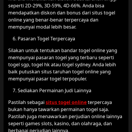
seperti 2D-29%, 3D-59%, 4D-66%. Anda bisa
mendapatkan diskon dan bonus dari situs togel
online yang benar-benar terpercaya dan
mempunyai modal lebih besar.
Pasaran Togel Terpercaya
Silakan untuk tentukan bandar togel online yang
mempunyai pasaran togel yang terbaru seperti
togel sgp, togel hk atau togel sydney. Anda lebih
baik putuskan situs taruhan togel online yang
mempunyai pasar togel terpopuler.
Sediakan Permainan Judi Lainnya
Pastilah sebagai
situs togel online
terpercaya
bukan hanya tawarkan permainan togel saja.
Pastilah juga menawarkan perjudian online lainnya
seperti games slots, kasino, dan olahraga, dan
berbagai perjudian lainnya.