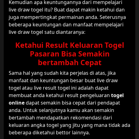
Kemudian apa keuntungannya dari mempelajari
live draw togel itu? Buat dapat makin ketahui dan
juga mempertingkat permainan anda. Seterusnya
beberapa keuntungan dan manfaat mempelajari
live draw togel satu diantaranya:
Ketahui Result Keluaran Togel
Pasaran Bisa Semakin
bertambah Cepat
Sama hal yang sudah kita perjelas di atas, jika
manfaat dan keuntungan besar buat live draw
togel atau live result togel ini adalah dapat
membuat anda ketahui result pengeluaran
togel
online
dapat semakin bisa cepat dari pendapat
anda. Untuk selanjutnya kamu akan semakin
bertambah mendapatkan rekomendasi dari
keluaran angka togel yang jitu yang mana tidak ada
beberapa diketahui bettor lainnya.