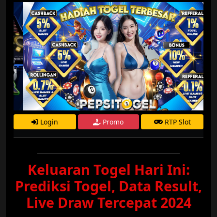
Login
Promo
RTP Slot
Keluaran Togel Hari Ini:
Prediksi Togel, Data Result,
Live Draw Tercepat 2024