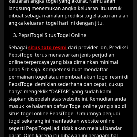
keluaran angka togel yang akurat. Kamu akan
langsung menemukan angka keluaran jitu untuk
dibuat sebagai ramalan prediksi togel atau ramalan
angka keluaran togel hari ini dengan jitu.
PepsiTogel Situs Togel Online
Sebagai
situs toto resmi
dari provider idn, Prediksi
PepsiTogel terus menawarkan jenis perjudian
online terpercaya yang bisa dimainkan minimal
depo 5rb saja. Kompetensi buat mendaftar
permainan togel atau membuat akun togel resmi di
PepsiTogel demikian sederhana dan cepat, cukup
hanya mengeklik “DAFTAR” yang sudah kami
siapkan disebelah atas website ini. Kemudian anda
masuk ke halaman daftar Togel online yang siap di
situs togel online PepsiTogel. Umumnya penjudi
togel sekarang ini manfaatkan website online
seperti PepsiTogel jadi tidak akan melalui bandar
darat. Oleh karena itu dibawah ini beragam hal