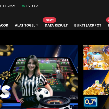
TELEGRAM
LIVECHAT
ACOR
ALAT TOGEL
DATA RESULT
BUKTI JACKPOT