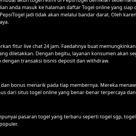
dian anda masuk ke halaman daftar Togel online yang siap d
 PepsiTogel jadi tidak akan melalui bandar darat. Oleh kare
aya.
arkan fitur live chat 24 jam. Faedahnya buat memungkin
yang diletakkan. Dengan begitu, layanan konsumen akan s
dengan transaksi bisnis deposit dan withdraw.
n dan bonus menarik pada tiap membernya. Mereka menawar
s dari situs togel online yang benar-benar terpercaya da
unyai pasaran togel yang terbaru seperti togel sgp, togel 
populer.