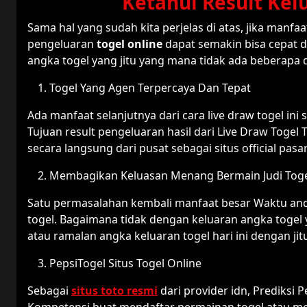
Ketahui Result Kel
Sama hal yang sudah kita perjelas di atas, jika manfa
pengeluaran
togel online
dapat semakin bisa cepat 
angka togel yang jitu yang mana tidak ada beberapa d
Togel Yang Agen Terpercaya Dan Tepat
Ada manfaat selanjutnya dari cara live draw togel ini
Tujuan result pengeluaran hasil dari Live Draw Togel 
secara langsung dari pusat sebagai situs official pasa
Membagikan Keluasan Menang Bermain Judi Tog
Satu permasalahan kembali manfaat besar Waktu anda
togel. Bagaimana tidak dengan keluaran angka togel
atau ramalan angka keluaran togel hari ini dengan jit
PepsiTogel Situs Togel Online
Sebagai
situs toto resmi
dari provider idn, Prediksi 
Kompetensi buat mendaftar permainan togel atau me