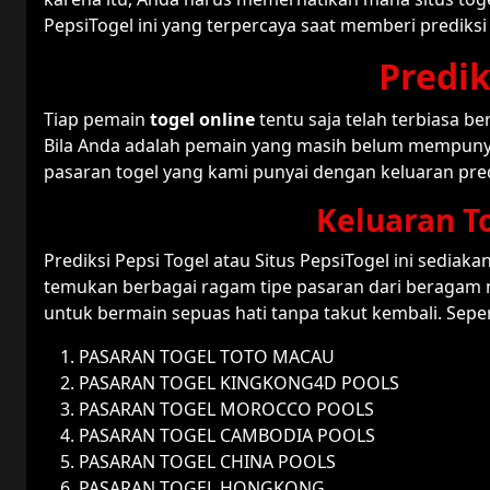
PepsiTogel ini yang terpercaya saat memberi prediksi 
Predik
Tiap pemain
togel online
tentu saja telah terbiasa 
Bila Anda adalah pemain yang masih belum mempunya
pasaran togel yang kami punyai dengan keluaran pre
Keluaran To
Prediksi Pepsi Togel atau Situs PepsiTogel ini sedia
temukan berbagai ragam tipe pasaran dari beragam ne
untuk bermain sepuas hati tanpa takut kembali. Sepert
PASARAN TOGEL TOTO MACAU
PASARAN TOGEL KINGKONG4D POOLS
PASARAN TOGEL MOROCCO POOLS
PASARAN TOGEL CAMBODIA POOLS
PASARAN TOGEL CHINA POOLS
PASARAN TOGEL HONGKONG