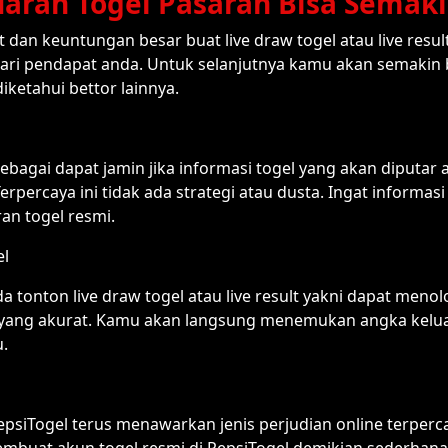
uaran Togel Pasaran Bisa Sema
at dan keuntungan besar buat live draw togel atau live resu
dari pendapat anda. Untuk selanjutnya kamu akan semaki
iketahui bettor lainnya.
 sebagai dapat jamin jika informasi togel yang akan diputar 
Terpercaya ini tidak ada strategi atau dusta. Ingat informa
ran togel resmi.
el
 tonton live draw togel atau live result yakni dapat me
 yang akurat. Kamu akan langsung menemukan angka keluara
u.
PepsiTogel terus menawarkan jenis perjudian online terper
mbuat akun togel resmi di PepsiTogel demikian sederhana