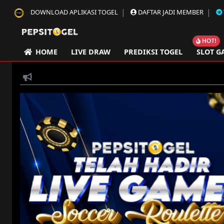
DOWNLOAD APLIKASI TOGEL
DAFTAR JADI MEMBER
HOME
LIVE DRAW
PREDIKSI TOGEL
SLOT G