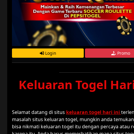
Login
Promo
Keluaran Togel Hari
Selamat datang di situs
keluaran togel hari ini
terle
masalah situs keluaran togel, mungkin anda temukan 
bisa nikmati keluaran togel itu dengan percaya atau 
karena itu, Anda harus memerhatikan mana situs toge