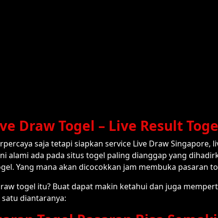
ve Draw Togel – Live Result Toge
erpercaya saja tetapi siapkan service Live Draw Singapore,
ni alami ada pada situs togel paling dianggap yang dihadi
 Togel. Yang mana akan dicocokkan jam membuka pasaran to
raw togel itu? Buat dapat makin ketahui dan juga memper
satu diantaranya: