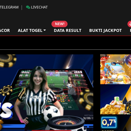
TELEGRAM
LIVECHAT
ACOR
ALAT TOGEL
DATA RESULT
BUKTI JACKPOT