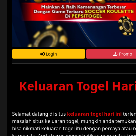
Login
Promo
Keluaran Togel Hari
Selamat datang di situs
keluaran togel hari ini
terle
masalah situs keluaran togel, mungkin anda temukan 
bisa nikmati keluaran togel itu dengan percaya atau 
karena itu, Anda harus memerhatikan mana situs toge