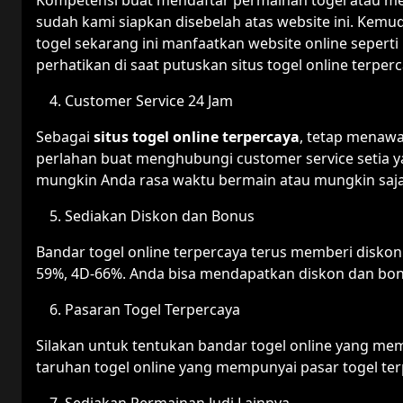
sudah kami siapkan disebelah atas website ini. Kemu
togel sekarang ini manfaatkan website online seperti
perhatikan di saat putuskan situs togel online terperc
Customer Service 24 Jam
Sebagai
situs togel online terpercaya
, tetap menaw
perlahan buat menghubungi customer service setia 
mungkin Anda rasa waktu bermain atau mungkin saja 
Sediakan Diskon dan Bonus
Bandar togel online terpercaya terus memberi disko
59%, 4D-66%. Anda bisa mendapatkan diskon dan bonu
Pasaran Togel Terpercaya
Silakan untuk tentukan bandar togel online yang memp
taruhan togel online yang mempunyai pasar togel ter
Sediakan Permainan Judi Lainnya