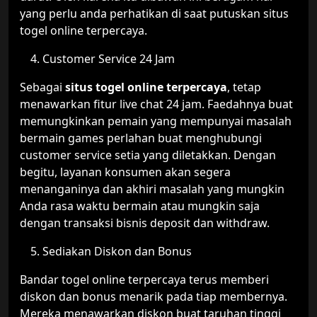
yang perlu anda perhatikan di saat putuskan situs
togel online terpercaya.
Customer Service 24 Jam
Sebagai
situs togel online terpercaya
, tetap
menawarkan fitur live chat 24 jam. Faedahnya buat
memungkinkan pemain yang mempunyai masalah
bermain games perlahan buat menghubungi
customer service setia yang diletakkan. Dengan
begitu, layanan konsumen akan segera
menanganinya dan akhiri masalah yang mungkin
Anda rasa waktu bermain atau mungkin saja
dengan transaksi bisnis deposit dan withdraw.
Sediakan Diskon dan Bonus
Bandar togel online terpercaya terus memberi
diskon dan bonus menarik pada tiap membernya.
Mereka menawarkan diskon buat taruhan tinggi