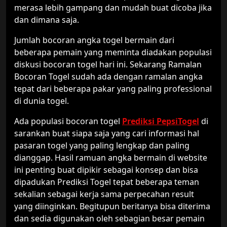
merasa lebih gampang dan mudah buat dicoba jika
dan dimana saja.
Jumlah bocoran angka togel bermain dari
beberapa pemain yang meminta diadakan populasi
diskusi bocoran togel hari ini. Sekarang Ramalan
Bocoran Togel sudah ada dengan ramalan angka
tepat dari beberapa pakar yang paling professional
di dunia togel.
Ada populasi bocoran togel
Prediksi PepsiTogel
di
sarankan buat siapa saja yang cari informasi hal
pasaran togel yang paling lengkap dan paling
dianggap. Hasil ramuan angka bermain di website
ini penting buat dipikir sebagai konsep dan bisa
dipadukan Prediksi Togel tepat beberapa teman
sekalian sebagai kerja sama perpecahan result
yang diinginkan. Begitupun beritanya bisa diterima
dan sedia digunakan oleh sebagian besar pemain