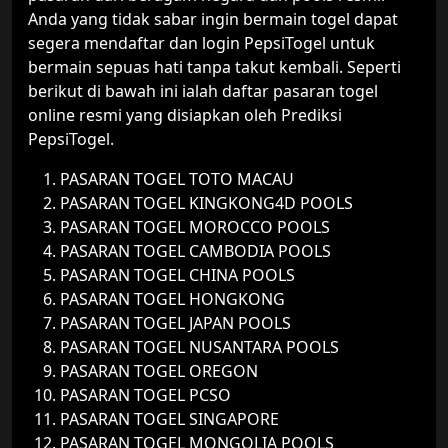
Anda yang tidak sabar ingin bermain togel dapat
segera mendaftar dan login PepsiTogel untuk
bermain sepuas hati tanpa takut kembali. Seperti
berikut di bawah ini ialah daftar pasaran togel
online resmi yang disiapkan oleh Prediksi
PepsiTogel.
PASARAN TOGEL TOTO MACAU
PASARAN TOGEL KINGKONG4D POOLS
PASARAN TOGEL MOROCCO POOLS
PASARAN TOGEL CAMBODIA POOLS
PASARAN TOGEL CHINA POOLS
PASARAN TOGEL HONGKONG
PASARAN TOGEL JAPAN POOLS
PASARAN TOGEL NUSANTARA POOLS
PASARAN TOGEL OREGON
PASARAN TOGEL PCSO
PASARAN TOGEL SINGAPORE
PASARAN TOGEL MONGOLIA POOLS