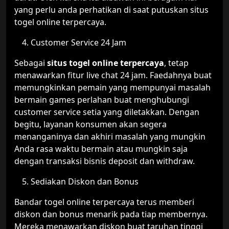
yang perlu anda perhatikan di saat putuskan situs
togel online terpercaya.
Customer Service 24 Jam
Sebagai
situs togel online terpercaya
, tetap
menawarkan fitur live chat 24 jam. Faedahnya buat
memungkinkan pemain yang mempunyai masalah
bermain games perlahan buat menghubungi
customer service setia yang diletakkan. Dengan
begitu, layanan konsumen akan segera
menanganinya dan akhiri masalah yang mungkin
Anda rasa waktu bermain atau mungkin saja
dengan transaksi bisnis deposit dan withdraw.
Sediakan Diskon dan Bonus
Bandar togel online terpercaya terus memberi
diskon dan bonus menarik pada tiap membernya.
Mereka menawarkan diskon buat taruhan tinggi