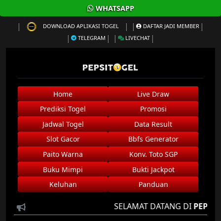
WHATSAPP
DOWNLOAD APLIKASI TOGEL
DAFTAR JADI MEMBER
TELEGRAM
LIVECHAT
Home
Live Draw
Prediksi Togel
Promosi
Jadwal Togel
Data Result
Slot Gacor
Bbfs Generator
Paito Warna
Konv. Toto SGP
Buku Mimpi
Bukti Jackpot
Keluhan
Panduan
SELAMAT DATANG DI
PEPSITO