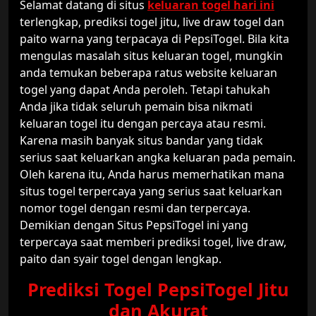
Selamat datang di situs
keluaran togel hari ini
terlengkap, prediksi togel jitu, live draw togel dan
paito warna yang terpacaya di PepsiTogel. Bila kita
mengulas masalah situs keluaran togel, mungkin
anda temukan beberapa ratus website keluaran
togel yang dapat Anda peroleh. Tetapi tahukah
Anda jika tidak seluruh pemain bisa nikmati
keluaran togel itu dengan percaya atau resmi.
Karena masih banyak situs bandar yang tidak
serius saat keluarkan angka keluaran pada pemain.
Oleh karena itu, Anda harus memerhatikan mana
situs togel terpercaya yang serius saat keluarkan
nomor togel dengan resmi dan terpercaya.
Demikian dengan Situs PepsiTogel ini yang
terpercaya saat memberi prediksi togel, live draw,
paito dan syair togel dengan lengkap.
Prediksi Togel PepsiTogel Jitu
dan Akurat