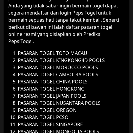
Anda yang tidak sabar ingin bermain togel dapat
segera mendaftar dan login PepsiTogel untuk
bermain sepuas hati tanpa takut kembali. Seperti
berikut di bawah ini ialah daftar pasaran togel
online resmi yang disiapkan oleh Prediksi
PepsiTogel.
PASARAN TOGEL TOTO MACAU
PASARAN TOGEL KINGKONG4D POOLS
PASARAN TOGEL MOROCCO POOLS
PASARAN TOGEL CAMBODIA POOLS
PASARAN TOGEL CHINA POOLS
PASARAN TOGEL HONGKONG
PASARAN TOGEL JAPAN POOLS
PASARAN TOGEL NUSANTARA POOLS
PASARAN TOGEL OREGON
PASARAN TOGEL PCSO
PASARAN TOGEL SINGAPORE
PASARAN TOGEL MONGOLIA POOLS