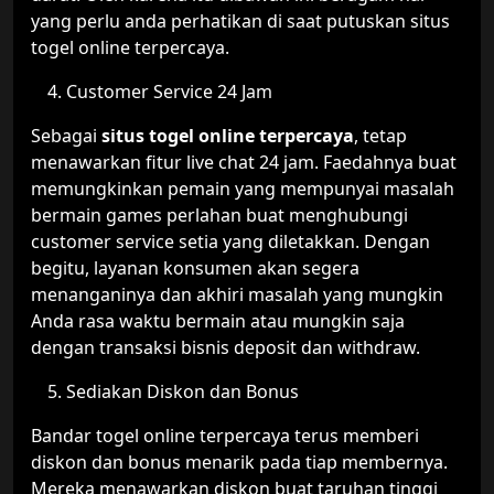
yang perlu anda perhatikan di saat putuskan situs
togel online terpercaya.
Customer Service 24 Jam
Sebagai
situs togel online terpercaya
, tetap
menawarkan fitur live chat 24 jam. Faedahnya buat
memungkinkan pemain yang mempunyai masalah
bermain games perlahan buat menghubungi
customer service setia yang diletakkan. Dengan
begitu, layanan konsumen akan segera
menanganinya dan akhiri masalah yang mungkin
Anda rasa waktu bermain atau mungkin saja
dengan transaksi bisnis deposit dan withdraw.
Sediakan Diskon dan Bonus
Bandar togel online terpercaya terus memberi
diskon dan bonus menarik pada tiap membernya.
Mereka menawarkan diskon buat taruhan tinggi