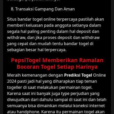
Transaksi Gampang Dan Aman
Situs bandar togel online terpercaya pastilah akan
memberi keluasan pada anggota setianya dalam
segala hal paling penting dalam hal deposit dan
withdraw, dan jika proses deposit dan withdraw
yang cepat dan mudah tentu bandar togel di
sebagian besar hal terpercaya.
PepsiTogel Memberikan Ramalan
Bocoran Togel Setiap Harinya
Meraih kemenangan dengan
Prediksi Togel
Online
2024 pasti jadi hal yang diharapkan tiap teman
togeller di saat melakukan permainan togel.
Karena saat ini banyak juga type perjudian yang
diwujudkan dari dahulu sampai di saat ini dan telah
semuanya bisa dimainkan melalui koneksi internet
atau handphone. Karena itu permainan togel akan