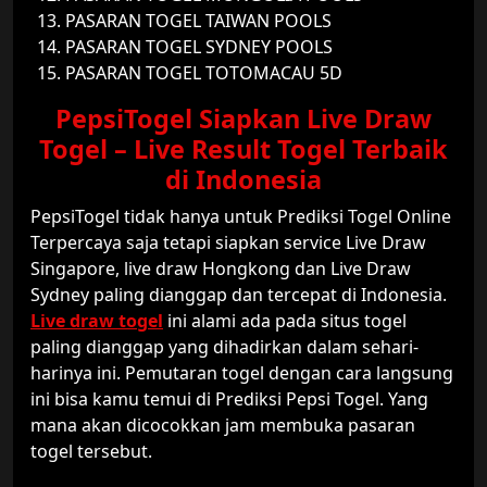
PASARAN TOGEL TAIWAN POOLS
PASARAN TOGEL SYDNEY POOLS
PASARAN TOGEL TOTOMACAU 5D
PepsiTogel Siapkan Live Draw
Togel – Live Result Togel Terbaik
di Indonesia
PepsiTogel tidak hanya untuk Prediksi Togel Online
Terpercaya saja tetapi siapkan service Live Draw
Singapore, live draw Hongkong dan Live Draw
Sydney paling dianggap dan tercepat di Indonesia.
Live draw togel
ini alami ada pada situs togel
paling dianggap yang dihadirkan dalam sehari-
harinya ini. Pemutaran togel dengan cara langsung
ini bisa kamu temui di Prediksi Pepsi Togel. Yang
mana akan dicocokkan jam membuka pasaran
togel tersebut.