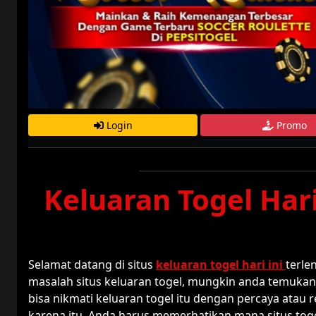
Login
Promo
Keluaran Togel Hari
Selamat datang di situs
keluaran togel hari ini
terle
masalah situs keluaran togel, mungkin anda temukan 
bisa nikmati keluaran togel itu dengan percaya atau 
karena itu, Anda harus memerhatikan mana situs toge