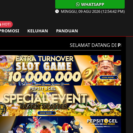
WHATSAPP
MINGGU, 09 AGU 2026 (
12:54:43 PM
)
PROMOSI
KELUHAN
PANDUAN
SELAMAT DATANG DI
PEPSITOG