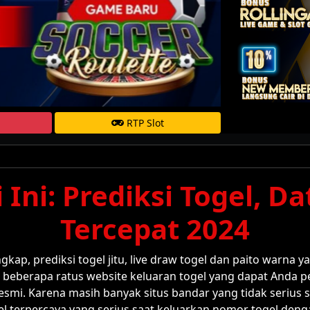
RTP Slot
 Ini: Prediksi Togel, Da
Tercepat 2024
ngkap, prediksi togel jitu, live draw togel dan paito warna y
beberapa ratus website keluaran togel yang dapat Anda per
resmi. Karena masih banyak situs bandar yang tidak serius
l terpercaya yang serius saat keluarkan nomor togel deng